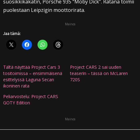
suosikkikäkätin, Porsche 935 “Moby Dick”. Ratana toimii
puolestaan Leipzigin moottorirata.
Mainos
Jaa tämä:
Tältä näyttää Project Cars 3
Project CARS 2 sai uuden
tositoimissa – ensimmäisenä
teaserin – tässä on McLaren
esittelyssä Laguna Secan
720S
ikoninen rata
Peliarvostelu: Project CARS
GOTY Edition
Mainos