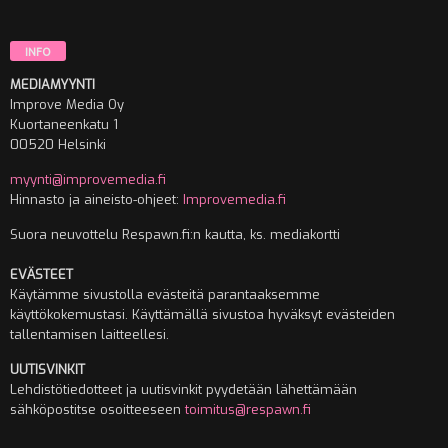
INFO
MEDIAMYYNTI
Improve Media Oy
Kuortaneenkatu 1
00520 Helsinki
myynti@improvemedia.fi
Hinnasto ja aineisto-ohjeet:
Improvemedia.fi
Suora neuvottelu Respawn.fi:n kautta, ks. mediakortti
EVÄSTEET
Käytämme sivustolla evästeitä parantaaksemme
käyttökokemustasi. Käyttämällä sivustoa hyväksyt evästeiden
tallentamisen laitteellesi.
UUTISVINKIT
Lehdistötiedotteet ja uutisvinkit pyydetään lähettämään
sähköpostitse osoitteeseen
toimitus@respawn.fi