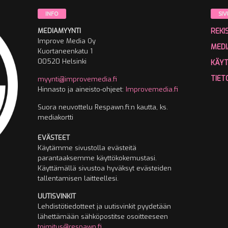
INFO
SIV
MEDIAMYYNTI
REKI
Improve Media Oy
MEDI
Kuortaneenkatu 1
00520 Helsinki
KÄY
TIET
myynti@improvemedia.fi
Hinnasto ja aineisto-ohjeet:
Improvemedia.fi
Suora neuvottelu Respawn.fi:n kautta, ks.
mediakortti
EVÄSTEET
Käytämme sivustolla evästeitä
parantaaksemme käyttökokemustasi.
Käyttämällä sivustoa hyväksyt evästeiden
tallentamisen laitteellesi.
UUTISVINKIT
Lehdistötiedotteet ja uutisvinkit pyydetään
lähettämään sähköpostitse osoitteeseen
toimitus@respawn.fi