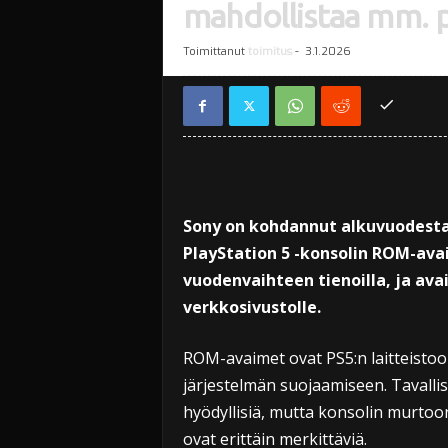
mahdollistaa mm. p
Toimittanut
toimitus
-
3.1.2026
Sony on kohdannut alkuvuodesta
PlayStation 5 -konsolin ROM-ava
vuodenvaihteen tienoilla, ja avai
verkkosivustolle.
ROM-avaimet ovat PS5:n laitteistoon
järjestelmän suojaamiseen. Tavallis
hyödyllisiä, mutta konsolin murtoon
ovat erittäin merkittäviä.