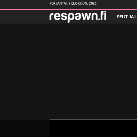
PERJANTAI, 7 ELOKUUN, 2026
R
PELIT JA 
e
s
p
a
w
n
.
f