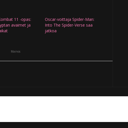
Kombat 11 -opas:
Oscar-voittaja Spider-Man:
ryptan avaimet ja
Into The Spider-Verse saa
aikat
jatkoa
Mainos