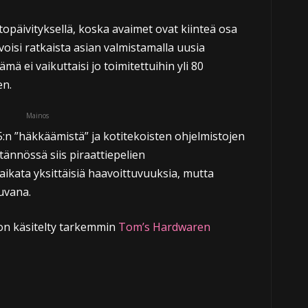
opäivityksellä, koska avaimet ovat kiinteä osa
 voisi ratkaista asian valmistamalla uusia
ämä ei vaikuttaisi jo toimitettuihin yli 80
en.
Mainos
n ”häkkäämistä” ja kotitekoisten ohjelmistojen
ytännössä siis piraattiepelien
ikata yksittäisiä haavoittuvuuksia, mutta
uvana.
on käsitelty tarkemmin
Tom’s Hardwaren