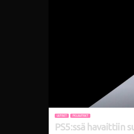
i
UUTISET
PELIUUTISET
PS5:ssä havaittiin s