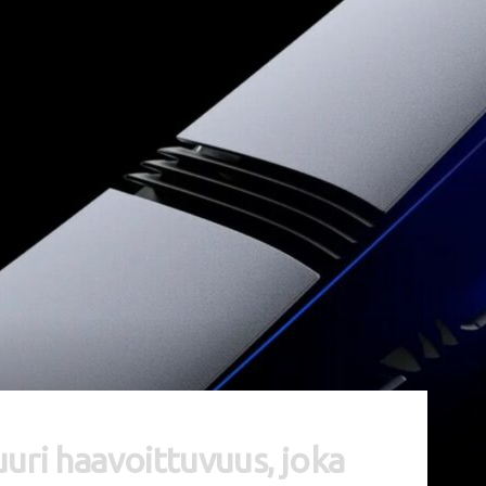
uuri haavoittuvuus, joka