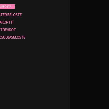
USTOSTA
STERISELOSTE
AKORTTI
TTÖEHDOT
OSUOJASELOSTE