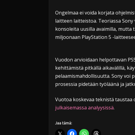
Ongelmaa ei voida korjata ohjelmist
laitteen laitteistoa. Teoriassa Sony
konsoleita uusilla avaimilla, mutta t
miljoonaan PlayStation 5 -laitteese
Vuodon arvioidaan helpottavan PS5:
kehittämistä pitkällä aikavälillä, kä
pelaamismahdollisuutta. Sony voi pa
prosessia pidetään työläänä ja jatk
Vuotoa koskevaa teknistä taustaa 
julkaisemassa analyysissä
.
Jaa tämä: