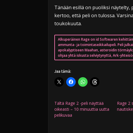
Tänään esillä on puoliksi näytelty, 
kertoo, että peli on tulossa. Vars
toukokuuta.
Alkuperäinen Rage on id Softwaren kehittä
ammunta- ja toimintaseikkailupeli. Peli julkais
apokalyptiseen Maahan, asteroidin törmäyk
ohjaa yhtä iskusta selviytynyttä, Ark-yhteisö
Jaa tämä:
Tältä Rage 2 -peli näyttää
Rage 2 s
oikeasti – 10 minuuttia uutta
nautiske
pelikuvaa