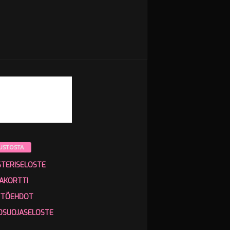
USTOSTA
STERISELOSTE
AKORTTI
TTÖEHDOT
OSUOJASELOSTE