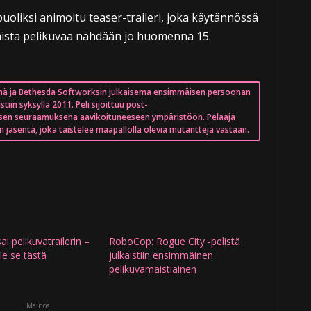
puoliksi animoitu teaser-traileri, joka käytännössä
inaista pelikuvaa nähdään jo huomenna 15.
mä ja Bethesda Softworksin julkaisema ensimmäisen persoonan
tiin syksyllä 2011. Peli sijoittuu post-
sen seuraamuksena aavikoituneeseen ympäristöön. Pelaaja
n jäsentä, joka taistelee maapallolla olevia mutantteja vastaan.
ai pelikuvatrailerin –
RoboCop: Rogue City -pelistä
le se tästä
julkaistiin ensimmäinen
pelikuvamaistiainen
Mainos