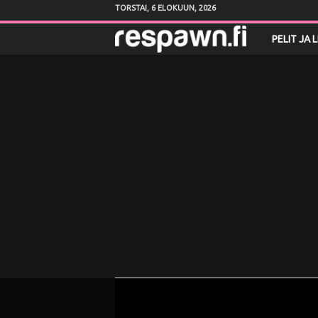
TORSTAI, 6 ELOKUUN, 2026
R
PELIT JA 
e
s
p
a
w
n
.
f