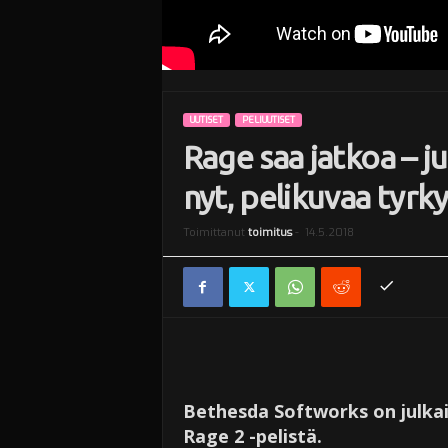
UUTISET
PELIUUTISET
Rage saa jatkoa – ju
nyt, pelikuvaa tyr
Toimittanut
toimitus
-
14.5.2018
Bethesda Softworks on julkai
Rage 2 -pelistä.