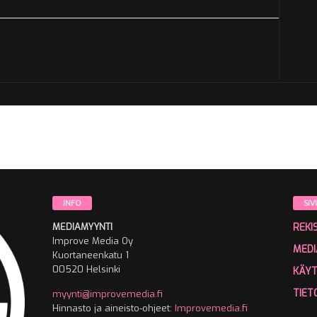
INFO
SIV
MEDIAMYYNTI
REKI
Improve Media Oy
MEDI
Kuortaneenkatu 1
00520 Helsinki
KÄY
TIET
myynti@improvemedia.fi
Hinnasto ja aineisto-ohjeet:
Improvemedia.fi