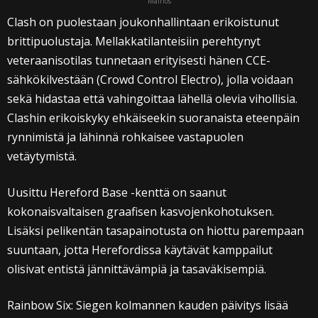
Mainos
Clash on puolestaan joukonhallintaan erikoistunut
brittipuolustaja. Mellakkatilanteisiin perehtynyt
veteraanisotilas tunnetaan erityisesti hänen CCE-
sähkökilvestään (Crowd Control Electro), jolla voidaan
sekä hidastaa että vahingoittaa lähellä olevia vihollisia.
Clashin erikoiskyky ehkäiseekin suoranaista eteenpäin
rynnimistä ja lähinnä rohkaisee vastapuolen
vetäytymistä.
Uusittu Hereford Base -kenttä on saanut
kokonaisvaltaisen graafisen kasvojenkohotuksen.
Lisäksi pelikentän tasapainotusta on hiottu parempaan
suuntaan, jotta Herefordissa käytävät kamppailut
olisivat entistä jännittävämpiä ja tasaväkisempiä.
Rainbow Six: Siegen kolmannen kauden päivitys lisää