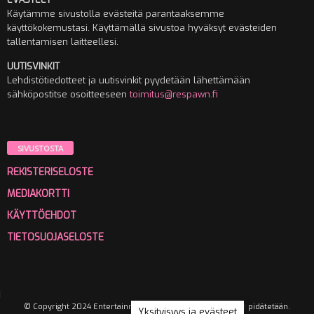
Käytämme sivustolla evästeitä parantaaksemme
käyttökokemustasi. Käyttämällä sivustoa hyväksyt evästeiden
tallentamisen laitteellesi.
UUTISVINKIT
Lehdistötiedotteet ja uutisvinkit pyydetään lähettämään
sähköpostitse osoitteeseen
toimitus@respawn.fi
SIVUSTOSTA
REKISTERISELOSTE
MEDIAKORTTI
KÄYTTÖEHDOT
TIETOSUOJASELOSTE
© Copyright 2024 Entertainment Media Oy. Kaikki oikeudet pidätetään.
Yksityisyys ja evästeet