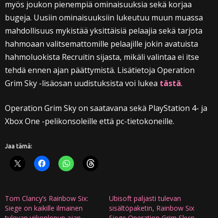
myös joukon pienempiä ominaisuuksia sekä korjaa
bugeja. Uusiin ominaisuuksiin lukeutuu muun muassa
mahdollisuus mykistää yksittäisiä pelaajia sekä tarjota
hahmoaan valitsemattomille pelaajille jokin avatuista
hahmoluokista Recruitin sijasta, mikäli valintaa ei itse
tehdä ennen ajan päättymistä. Lisätietoja Operation
Grim Sky -lisäosan uudistuksista voi lukea
tästä
.
Operation Grim Sky on saatavana sekä PlayStation 4- ja
Xbox One -pelikonsoleille että pc-tietokoneille.
Jaa tämä:
Tom Clancy’s Rainbow Six:
Ubisoft paljasti tulevan
Siege on kaikille ilmainen
sisältöpaketin, Rainbow Six
tulevan viikonlopun ajan
Siege Operation Grim Sky:n