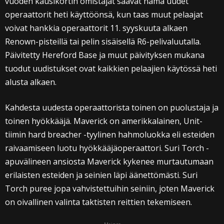
vuoden kausikortin omistajat saavat nämä uudet
operaattorit heti käyttöönsä, kun taas muut pelaajat
voivat hankkia operaattorit 11. syyskuuta alkaen
Renown-pisteillä tai pelin sisäisellä R6-pelivaluutalla.
Päivitetty Hereford Base ja muut päivityksen mukana
tuodut uudistukset ovat kaikkien pelaajien käytössä heti
alusta alkaen.
Kahdesta uudesta operaattorista toinen on puolustaja ja
toinen hyökkääjä. Maverick on amerikkalainen, Unit-
tiimin hard breacher -tyylinen hahmoluokka eli esteiden
raivaamiseen luotu hyökkääjäoperaattori. Suri Torch -
apuvälineen ansiosta Maverick kykenee murtautumaan
erilaisten esteiden ja seinien läpi äänettömästi. Suri
Torch puree jopa vahvistettuihin seiniin, joten Maverick
on oivallinen valinta taktisten reittien tekemiseen.