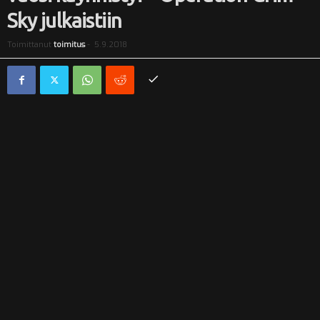
Sky julkaistiin
i
Toimittanut
toimitus
-
5.9.2018