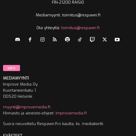
FIN-21200 RAISIO
Mediamyynti, toimitus@respawn.fi
Ota yhteyttä:
toimitus@respawn.fi
INFO
MEDIAMYYNTI
Improve Media Oy
Kuortaneenkatu 1
00520 Helsinki
myynti@improvemedia.fi
Hinnasto ja aineisto-ohjeet:
Improvemedia.fi
Suora neuvottelu Respawn.fi:n kautta, ks. mediakortti
EVÄSTEET