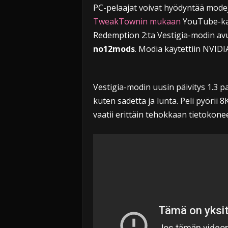
PC-pelaajat voivat hyödyntää modej
TweakTownin mukaan
YouTube-kan
Redemption 2:ta Vestigia-modin avul
no12mods
. Modia käytettiin NVIDI
Vestigia-modin uusin päivitys 1.3 
kuten sadetta ja lunta. Peli pyörii 
vaatii erittäin tehokkaan tietokone