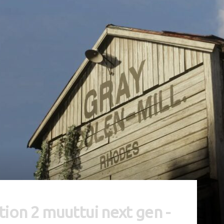
on 2 muuttui next gen -