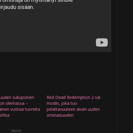
uuden sukupolven
Red Dead Redemption 2 sai
 on olemassa –
modin, joka tuo
iläinen vuotaa tuoreita
pelattavuuteen aivan uuden
kohtia
ominaisuuden
Mainos