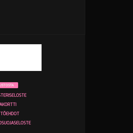
USTOSTA
STERISELOSTE
AKORTTI
TTÖEHDOT
OSUOJASELOSTE