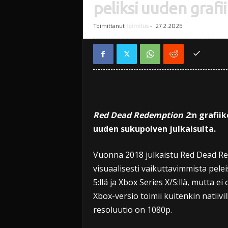
peliksi uuden graf
Toimittanut
toimitus
-
27.2.2025
Red Dead Redemption 2
:n grafii
uuden sukupolven julkaisulta.
Vuonna 2018 julkaistu Red Dead R
visuaalisesti vaikuttavimmista pele
5:llä ja Xbox Series X/S:llä, mutta e
Xbox-versio toimii kuitenkin natiivil
resoluutio on 1080p.