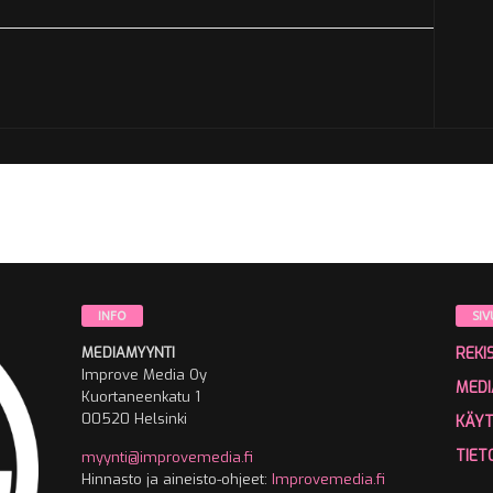
INFO
SIV
MEDIAMYYNTI
REKI
Improve Media Oy
MEDI
Kuortaneenkatu 1
00520 Helsinki
KÄY
TIET
myynti@improvemedia.fi
Hinnasto ja aineisto-ohjeet:
Improvemedia.fi