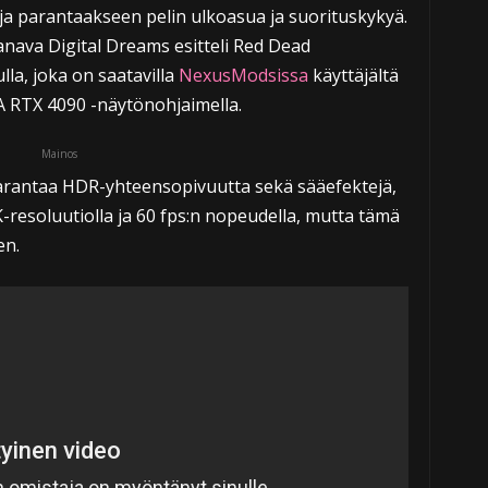
a parantaakseen pelin ulkoasua ja suorituskykyä.
ava Digital Dreams esitteli Red Dead
la, joka on saatavilla
NexusModsissa
käyttäjältä
A RTX 4090 -näytönohjaimella.
Mainos
parantaa HDR-yhteensopivuutta sekä sääefektejä,
8K-resoluutiolla ja 60 fps:n nopeudella, mutta tämä
en.