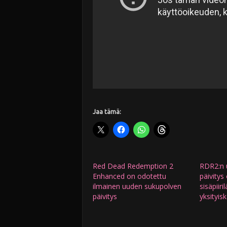
Jaa tämä:
Red Dead Redemption 2
RDR2:n 
Enhanced on odotettu
päivitys
ilmainen uuden sukupolven
sisäpiir
päivitys
yksityis