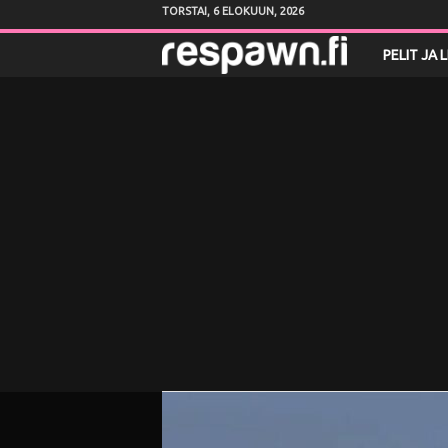
TORSTAI, 6 ELOKUUN, 2026
R
PELIT JA 
e
s
p
a
w
n
.
f