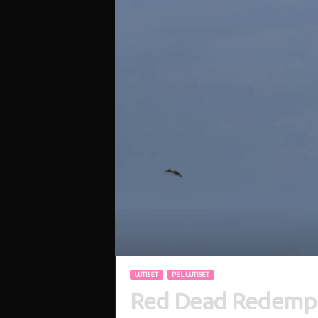
i
UUTISET
PELIUUTISET
Red Dead Redempti