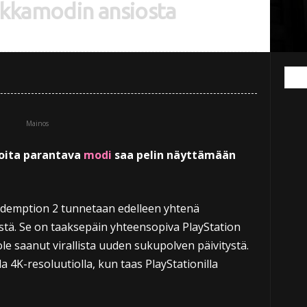
iikkamodin ansiosta
Mainos
koita parantava
modi
saa pelin näyttämään
edemption 2 tunnetaan edelleen yhtenä
istä. Se on taaksepäin yhteensopiva PlayStation
i ole saanut virallista uuden sukupolven päivitystä.
la 4K-resoluutiolla, kun taas PlayStationilla