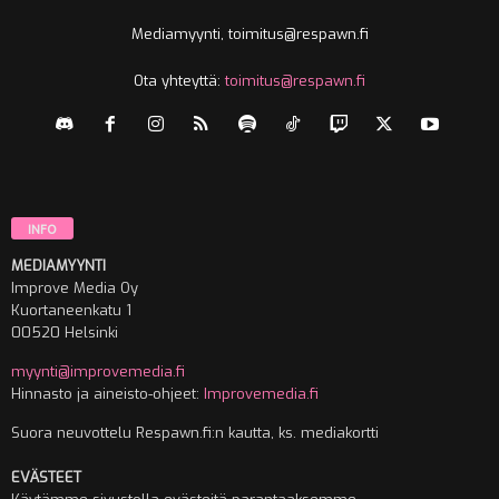
Mediamyynti, toimitus@respawn.fi
Ota yhteyttä:
toimitus@respawn.fi
INFO
MEDIAMYYNTI
Improve Media Oy
Kuortaneenkatu 1
00520 Helsinki
myynti@improvemedia.fi
Hinnasto ja aineisto-ohjeet:
Improvemedia.fi
Suora neuvottelu Respawn.fi:n kautta, ks. mediakortti
EVÄSTEET