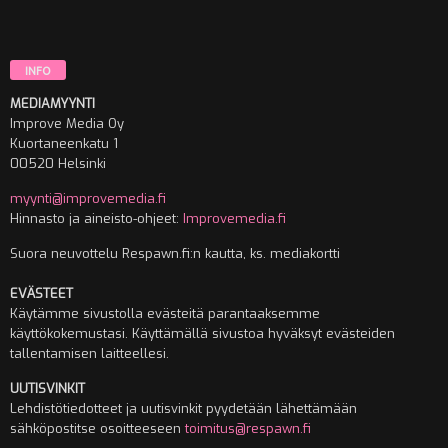
INFO
MEDIAMYYNTI
Improve Media Oy
Kuortaneenkatu 1
00520 Helsinki
myynti@improvemedia.fi
Hinnasto ja aineisto-ohjeet:
Improvemedia.fi
Suora neuvottelu Respawn.fi:n kautta, ks. mediakortti
EVÄSTEET
Käytämme sivustolla evästeitä parantaaksemme
käyttökokemustasi. Käyttämällä sivustoa hyväksyt evästeiden
tallentamisen laitteellesi.
UUTISVINKIT
Lehdistötiedotteet ja uutisvinkit pyydetään lähettämään
sähköpostitse osoitteeseen
toimitus@respawn.fi