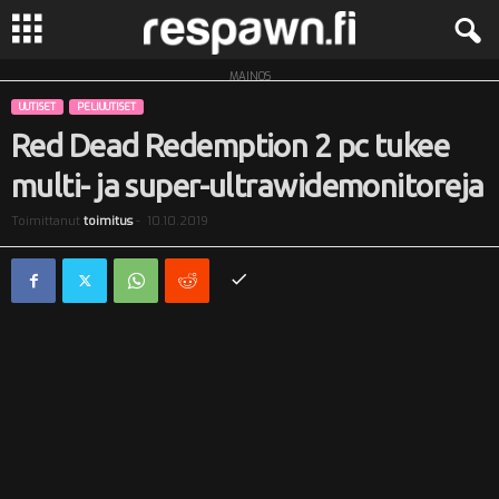
MAINOS
R
UUTISET
PELIUUTISET
e
Red Dead Redemption 2 pc tukee
multi- ja super-ultrawidemonitoreja
s
Toimittanut
toimitus
-
10.10.2019
p
a
w
n
.
f