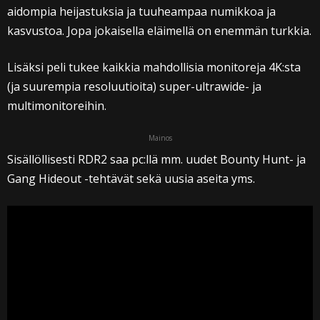
aidompia heijastuksia ja tuuheampaa numikkoa ja
kasvustoa. Jopa jokaisella eläimellä on enemmän turkkia.
Lisäksi peli tukee kaikkia mahdollisia monitoreja 4K:sta
(ja suurempia resoluutioita) super-ultrawide- ja
multimonitoreihin.
Mainos
Sisällöllisesti RDR2 saa pc:llä mm. uudet Bounty Hunt- ja
Gang Hideout -tehtävät sekä uusia aseita yms.