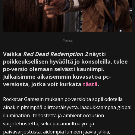
Mainos
Vaikka
Red Dead Redemption 2
näytti
poikkeuksellisen hyväöltä jo konsoleilla, tulee
pc-versio olemaan selvästi kauniimpi.
Julkaisimme aikaisemmin kuvasatoa pc-
versiosta, jotka voit kurkata
tästä
.
Rockstar Gamesin mukaan pc-versiolta sopii odotella
ainakin pitempää piirtoetäisyyttä, laadukkaampaa global
illumination -tehostetta ja ambient occlusion -
varjotehostetta, sekä paranneltua yö- ja
päivävarjostusta, aidompia lumeen jääviä jälkiä,