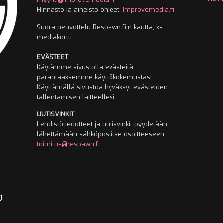
Hinnasto ja aineisto-ohjeet:
Improvemedia.fi
Suora neuvottelu Respawn.fi:n kautta, ks.
mediakortti
EVÄSTEET
Käytämme sivustolla evästeitä
parantaaksemme käyttökokemustasi.
Käyttämällä sivustoa hyväksyt evästeiden
tallentamisen laitteellesi.
UUTISVINKIT
Lehdistötiedotteet ja uutisvinkit pyydetään
lähettämään sähköpostitse osoitteeseen
toimitus@respawn.fi