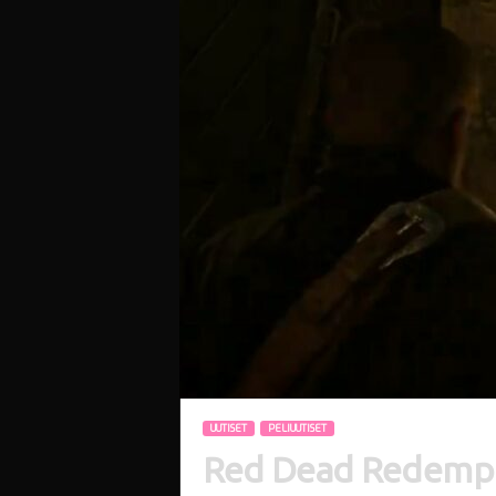
i
UUTISET
PELIUUTISET
Red Dead Redempti