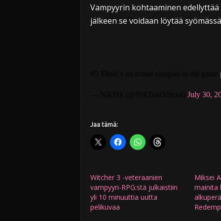
Vampyyrin kohtaaminen edellyttää p
jälkeen se voidaan löytää syömässä 
#5 There’s an actual vampire in the game
— NikTek (@NikTekOfficial)
July 30, 2
Jaa tämä:
Witcher 3 -veteraanien
Miksei 
vampyyri-RPG:stä julkaistiin
mainita 
yli 10 minuuttia uutta
alkuper
pelikuvaa
Redempt