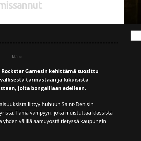
 missannut
Mainos
n Rockstar Gamesin kehittämä suosittu
vällisestä tarinastaan ja lukuisista
staan, joita bongaillaan edelleen.
laisuuksista liittyy huhuun Saint-Denisin
rista. Tämä vampyyri, joka muistuttaa klassista
ja yhden välillä aamuyöstä tietyssä kaupungin