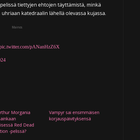
elissä tiettyjen ehtojen täyttämistä, minkä
uhriaan katedraalin lähellä olevassa kujassa.
Mainos
pic.twitter.com/pANanHzZ6X
024
Arthur Morgania
Vampyr sai ensimmäisen
lainkaan
korjauspäivityksensä
äisessä Red Dead
ion -pelissä?