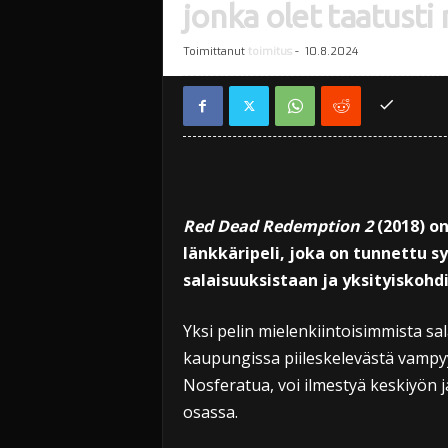
jonka olet taatusti
Toimittanut
toimitus
-
10.8.2024
Red Dead Redemption 2
(2018) o
länkkäripeli, joka on tunnettu sy
salaisuuksistaan ja yksityiskohdi
Yksi pelin mielenkiintoisimmista sa
kaupungissa piileskelevästä vampyy
Nosferatua, voi ilmestyä keskiyön 
osassa.