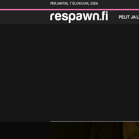
PERJANTAI, 7 ELOKUUN, 2026
R
PELIT JA 
e
s
p
a
w
n
.
f