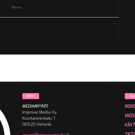
Mainos
INFO
SIV
MEDIAMYYNTI
REKI
Improve Media Oy
MEDI
Kuortaneenkatu 1
00520 Helsinki
KÄY
TIET
myynti@improvemedia.fi