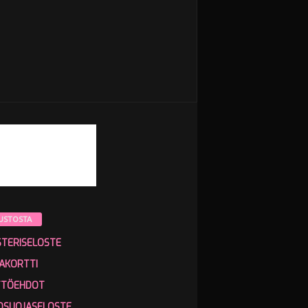
USTOSTA
STERISELOSTE
AKORTTI
TTÖEHDOT
OSUOJASELOSTE