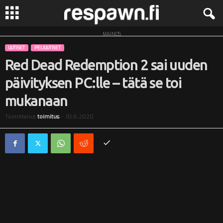
MAINOS
R
UUTISET
PELIUUTISET
e
Red Dead Redemption 2 sai uuden
päivityksen PC:lle – tätä se toi
s
mukanaan
p
Toimittanut
toimitus
-
10.6.2020
a
w
n
.
f