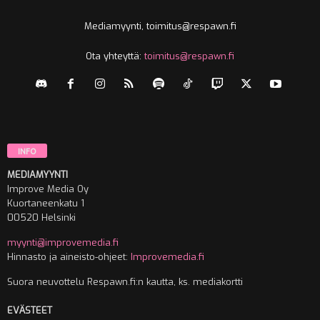
Mediamyynti, toimitus@respawn.fi
Ota yhteyttä:
toimitus@respawn.fi
INFO
MEDIAMYYNTI
Improve Media Oy
Kuortaneenkatu 1
00520 Helsinki
myynti@improvemedia.fi
Hinnasto ja aineisto-ohjeet:
Improvemedia.fi
Suora neuvottelu Respawn.fi:n kautta, ks. mediakortti
EVÄSTEET