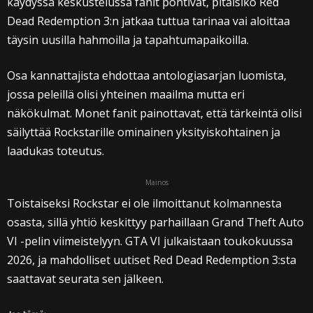
käydyssä keskustelussa fanit pohtivat, pitäisikö Red
Dead Redemption 3:n jatkaa tuttua tarinaa vai aloittaa
täysin uusilla hahmoilla ja tapahtumapaikoilla.
Osa kannattajista ehdottaa antologiasarjan luomista,
jossa peleillä olisi yhteinen maailma mutta eri
näkökulmat. Monet fanit painottavat, että tärkeintä olisi
säilyttää Rockstarille ominainen yksityiskohtainen ja
laadukas toteutus.
Mainos
Toistaiseksi Rockstar ei ole ilmoittanut kolmannesta
osasta, sillä yhtiö keskittyy parhaillaan Grand Theft Auto
VI -pelin viimeistelyyn. GTA VI julkaistaan toukokuussa
2026, ja mahdolliset uutiset Red Dead Redemption 3:sta
saattavat seurata sen jälkeen.