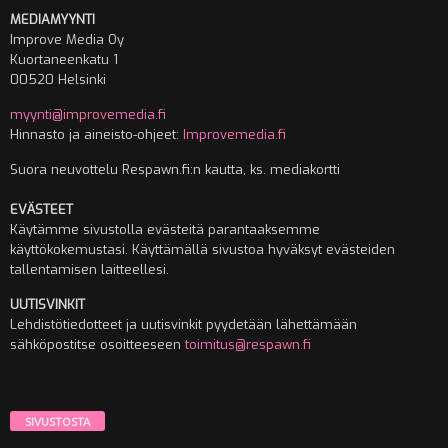
MEDIAMYYNTI
Improve Media Oy
Kuortaneenkatu 1
00520 Helsinki
myynti@improvemedia.fi
Hinnasto ja aineisto-ohjeet:
Improvemedia.fi
Suora neuvottelu Respawn.fi:n kautta, ks. mediakortti
EVÄSTEET
Käytämme sivustolla evästeitä parantaaksemme
käyttökokemustasi. Käyttämällä sivustoa hyväksyt evästeiden
tallentamisen laitteellesi.
UUTISVINKIT
Lehdistötiedotteet ja uutisvinkit pyydetään lähettämään
sähköpostitse osoitteeseen
toimitus@respawn.fi
SIVUSTOSTA