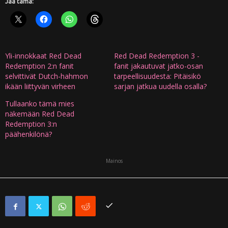
Jaa tämä:
Yli-innokkaat Red Dead
Red Dead Redemption 3 -
Redemption 2:n fanit
fanit jakautuvat jatko-osan
selvittivät Dutch-hahmon
tarpeellisuudesta: Pitäisikö
ikään liittyvän virheen
sarjan jatkua uudella osalla?
Tullaanko tämä mies
näkemään Red Dead
Redemption 3:n
päähenkilönä?
Mainos