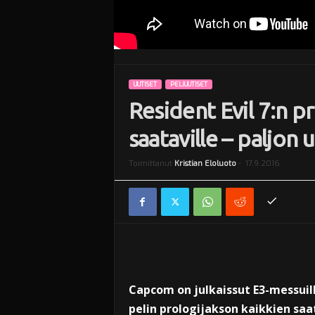
UUTISET
PELIUUTISET
Resident Evil 7:n p
saataville – paljon 
Toimittanut
Kristian Eloluoto
-
17.9.2016
Capcom on julkaissut E3-messuill
pelin prologijakson kaikkien saa