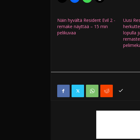
Näin hyvältä Resident Evil 2 -
Uusi Resi
remake näyttää – 15 min
herkutt
pelikuvaa
lopulla 
remaster
pelimeka