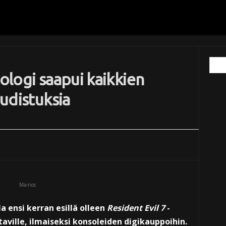
rologi saapui kaikkien
uudistuksia
Mainos
a ensi kerran esillä olleen
Resident Evil 7
-
taville, ilmaiseksi konsoleiden digikauppoihin.