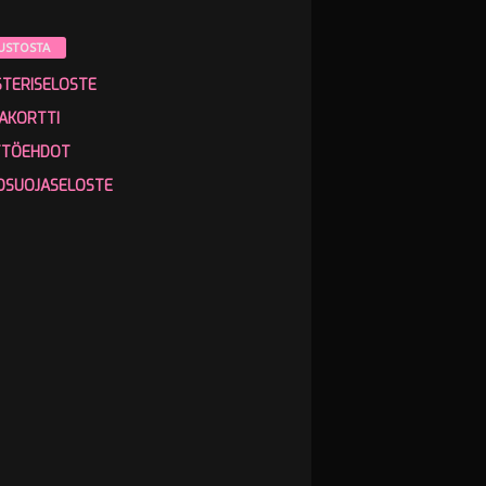
USTOSTA
STERISELOSTE
AKORTTI
TTÖEHDOT
OSUOJASELOSTE