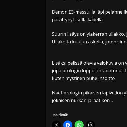
Demon E3-messuilla läpi pelanneille
päivittynyt isolla kädellä.
Suurin lisäys on yläkerran ullakko, j
Ullakolta kuuluu askelia, joten sin
Lisäksi pelissä olevia valokuvia on 
jopa prologin loppu on vaihtunut. D
kuten mystinen puhelinsoitto.
Näet prologin pikaisen läpivedon 
jokaisen nurkan ja laatikon…
Jaa tämä: