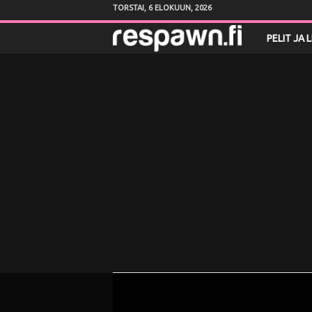
TORSTAI, 6 ELOKUUN, 2026
R
PELIT JA 
e
s
p
a
w
n
.
f