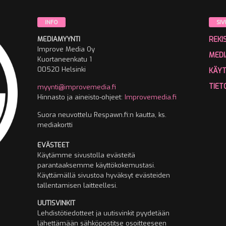
INFO
SIV
MEDIAMYYNTI
REKI
Improve Media Oy
MEDI
Kuortaneenkatu 1
00520 Helsinki
KÄY
TIET
myynti@improvemedia.fi
Hinnasto ja aineisto-ohjeet:
Improvemedia.fi
Suora neuvottelu Respawn.fi:n kautta, ks.
mediakortti
EVÄSTEET
Käytämme sivustolla evästeitä
parantaaksemme käyttökokemustasi.
Käyttämällä sivustoa hyväksyt evästeiden
tallentamisen laitteellesi.
UUTISVINKIT
Lehdistötiedotteet ja uutisvinkit pyydetään
lähettämään sähköpostitse osoitteeseen