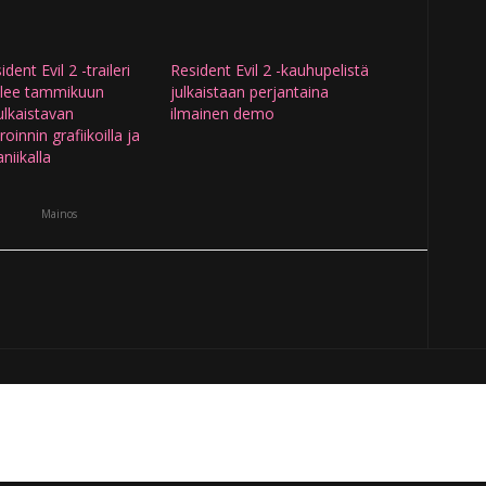
dent Evil 2 -traileri
Resident Evil 2 -kauhupelistä
elee tammikuun
julkaistaan perjantaina
julkaistavan
ilmainen demo
oinnin grafiikoilla ja
niikalla
Mainos