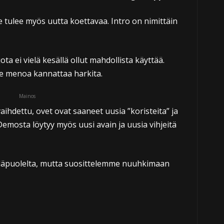
 tulee myös uutta koettavaa. Intro on nimittäin
ota ei vielä kesällä ollut mahdollista käyttää.
ne menoa kannattaa harkita.
Mainos
vaihdettu, ovet ovat saaneet uusia ”koristeita” ja
emosta löytyy myös uusi avain ja uusia vihjeitä
yläpuolelta, mutta suosittelemme nuuhkimaan