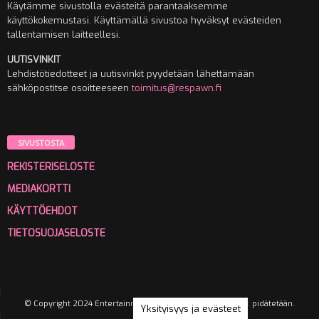
Käytämme sivustolla evästeitä parantaaksemme
käyttökokemustasi. Käyttämällä sivustoa hyväksyt evästeiden
tallentamisen laitteellesi.
UUTISVINKIT
Lehdistötiedotteet ja uutisvinkit pyydetään lähettämään
sähköpostitse osoitteeseen
toimitus@respawn.fi
SIVUSTOSTA
REKISTERISELOSTE
MEDIAKORTTI
KÄYTTÖEHDOT
TIETOSUOJASELOSTE
© Copyright 2024 Entertainment Media Oy. Kaikki oikeudet pidätetään.
Yksityisyys ja evästeet