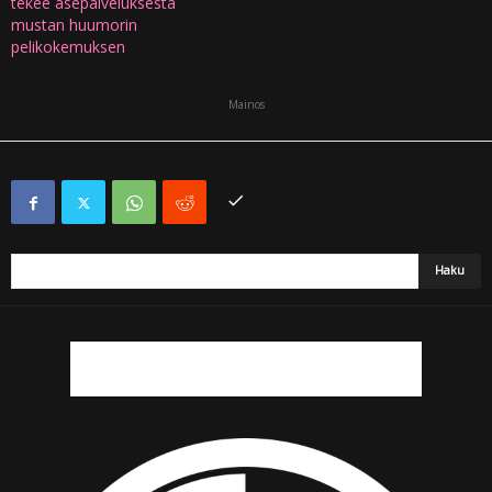
tekee asepalveluksesta
mustan huumorin
pelikokemuksen
Mainos