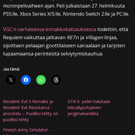
moninpelivaiheen ajan. Peli julkaistaan 27. helmikuuta
PS5:lle, Xbox Series X/S:lle, Nintendo Switch 2:lle ja PC:lle.
VGC:n varhaisessa ennakkokatsauksessa
todettiin, että
Requiem vaikuttaa jatkavan
RE7
:n ja
Villagen
linjaa,
sijoittaen pelaajan goottilaiseen sairaalaan ja tarjoten
lupaamaansa perinteistä selviytymiskauhua.
Jaa tämä:
Resident Evil 3 Remake ja
GTA 6 -peliin halutaan
Resident Evil Resistance -
tekoälypohjainen
arvostelu – Puoliksi tehty on
jengimekaniikka
puoliksi tehty
Finnish Army Simulator -