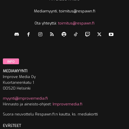
Mediamyynti, toimitus@respawn.fi
Ota yhteyttä:
toimitus@respawn.fi
INFO
MEDIAMYYNTI
Improve Media Oy
Kuortaneenkatu 1
00520 Helsinki
myynti@improvemedia.fi
Hinnasto ja aineisto-ohjeet:
Improvemedia.fi
Suora neuvottelu Respawn.fi:n kautta, ks. mediakortti
EVÄSTEET