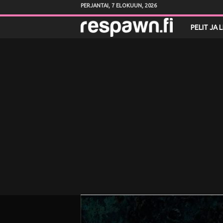
PERJANTAI, 7 ELOKUUN, 2026
R
PELIT JA 
e
s
p
a
w
n
.
f