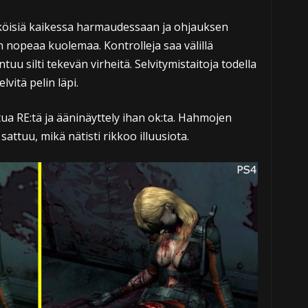
köisiä kaikessa harmaudessaan ja ohjauksen
nopeaa kuolemaa. Kontrolleja saa välillä
ntuu silti tekevän virheitä. Selvitymistaitoja todella
vitä pelin läpi.
tua RE:tä ja ääninäyttely ihan ok:ta. Hahmojen
sattuu, mikä nätisti rikkoo illuusiota.