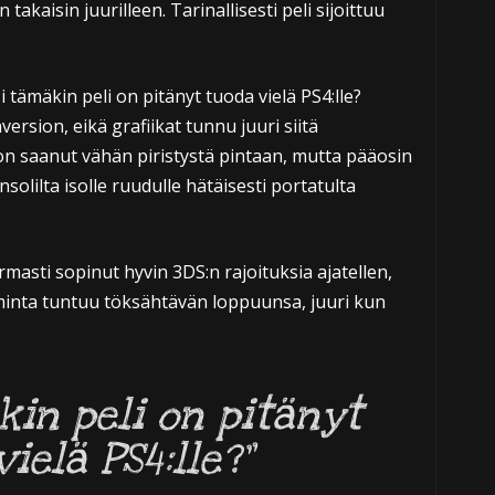
akaisin juurilleen. Tarinallisesti peli sijoittuu
tämäkin peli on pitänyt tuoda vielä PS4:lle?
version, eikä grafiikat tunnu juuri siitä
n saanut vähän piristystä pintaan, mutta pääosin
solilta isolle ruudulle hätäisesti portatulta
asti sopinut hyvin 3DS:n rajoituksia ajatellen,
iminta tuntuu töksähtävän loppuunsa, juuri kun
in peli on pitänyt
ielä PS4:lle?”