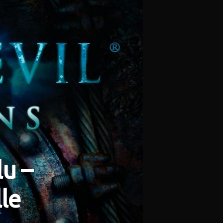
lu –
lle