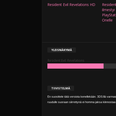
Resident Evil Revelations HD
Resident
ilmestyi
PlayStat
Onelle
YLEISNÄKYMÄ
Resident Evil: Revelations
TIIVISTELMÄ
En suosittele tätä versiota kenellekään. 3DS:llä varmast
ruudulle suoraan siirrettynä ei homma jaksa kiinnostaa 