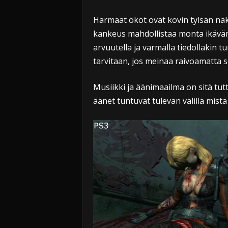
Harmaat ököt ovat kovin tylsän nä
kankeus mahdollistaa monta ikävän 
arvuutella ja varmalla tiedollakin tu
tarvitaan, jos meinaa raivoamatta sel
Musiikki ja äänimaailma on sitä tut
äänet tuntuvat tulevan välillä mistä 