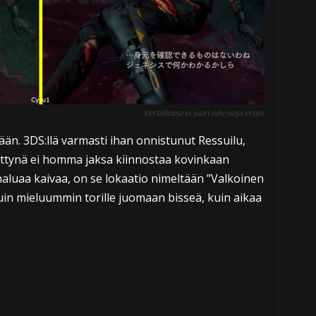
Vertailussa ei juuri näy isoja eroja.
kään. 3DS:llä varmasti ihan onnistunut Ressuilu,
rettynä ei homma jaksa kiinnostaa kovinkaan
 haluaa kaivaa, on se lokaatio nimeltään ”Valkoinen
uin mieluummin torille juomaan bisseä, kuin aikaa