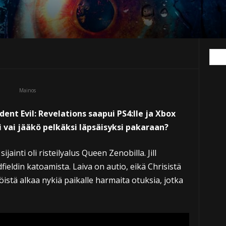
Mainos
dent Evil: Revelations saapui PS4:lle ja Xbox
i vai jääkö pelkäksi läpsäisyksi pakaraan?
jainti oli risteilyalus Queen Zenobilla. Jill
ieldin katoamista. Laiva on autio, eikä Chrisistä
öistä alkaa nykiä paikalle harmaita otuksia, jotka