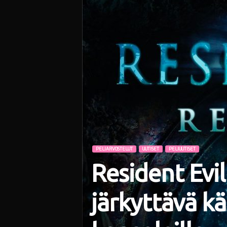
i
PELIARVOSTELUT
UUTISET
PELIUUTISET
Resident Evil
järkyttävä kä