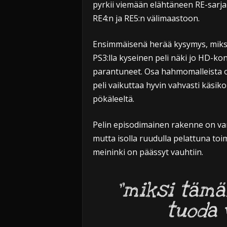
pyrkii viemään elähtäneen RE-sarjan t
RE4:n ja RE5:n välimaastoon.
Ensimmäisenä herää kysymys, miksi 
PS3:lla kyseinen peli näki jo HD-kon
parantuneet. Osa hahmomalleista o
peli vaikuttaa hyvin vahvasti käsikon
pökäleeltä.
Pelin episodimainen rakenne on varm
mutta isolla ruudulla pelattuna to
meininki on päässyt vauhtiin.
”miksi tämäk
tuoda v