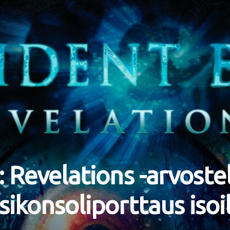
: Revelations -arvoste
sikonsoliporttaus isoi