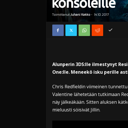
konsoleille
Toimittanut
Juhani Kakko
-
14.10.2017
Alunperin 3DS:lle ilmestynyt Resi
One:lle. Meneekö isku perille ast
Chris Redfieldin viimeinen tunnettu si
Valentine lähetetään tutkimaan Redf
näy jälkeäkään. Sitten aluksen kätk
mieluusti söisivät Jillin.