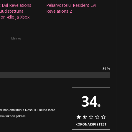
 Evil Revelations
Peliarvostelu: Resident Evil
 uudistettuna
Revelations 2
ion 4:lle ja Xbox
Mainos
34 %
34
%
i ihan onnistunut Ressuilu, mutta isolle
kovinkaan pitkälle.
KOKONAISPISTEET