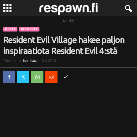
MAINOS
R
UUTISET
PELIUUTISET
e
Resident Evil Village hakee paljon
inspiraatiota Resident Evil 4:stä
s
Toimittanut
toimitus
-
16.2.2021
p
a
w
n
.
f