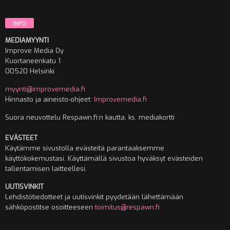
INFO
MEDIAMYYNTI
Improve Media Oy
Kuortaneenkatu 1
00520 Helsinki
myynti@improvemedia.fi
Hinnasto ja aineisto-ohjeet:
Improvemedia.fi
Suora neuvottelu Respawn.fi:n kautta, ks. mediakortti
EVÄSTEET
Käytämme sivustolla evästeitä parantaaksemme
käyttökokemustasi. Käyttämällä sivustoa hyväksyt evästeiden
tallentamisen laitteellesi.
UUTISVINKIT
Lehdistötiedotteet ja uutisvinkit pyydetään lähettämään
sähköpostitse osoitteeseen
toimitus@respawn.fi