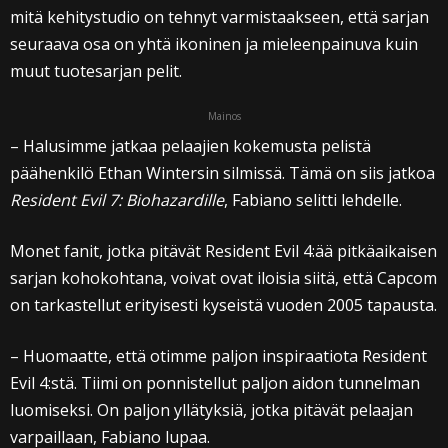
mitä kehitystudio on tehnyt varmistaakseen, että sarjan
seuraava osa on yhtä ikoninen ja mieleenpainuva kuin
muut tuotesarjan pelit.
Mainos
– Halusimme jatkaa pelaajien kokemusta pelistä
päähenkilö Ethan Wintersin silmissä. Tämä on siis jatkoa
Resident Evil 7: Biohazardille
, Fabiano selitti lehdelle.
Monet fanit, jotka pitävät Resident Evil 4:ää pitkäaikaisen
sarjan kohokohtana, voivat ovat iloisia siitä, että Capcom
on tarkastellut erityisesti kyseistä vuoden 2005 tapausta.
– Huomaatte, että otimme paljon inspiraatiota Resident
Evil 4:stä. Tiimi on ponnistellut paljon aidon tunnelman
luomiseksi. On paljon yllätyksiä, jotka pitävät pelaajan
varpaillaan, Fabiano lupaa.