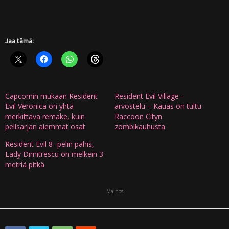
Jaa tämä:
Capcomin mukaan Resident
Resident Evil Village -
Evil Veronica on yhtä
arvostelu – Kauas on tultu
merkittävä remake, kuin
Raccoon Cityn
pelisarjan aiemmat osat
zombikauhusta
Resident Evil 8 -pelin pahis,
Lady Dimitrescu on melkein 3
metriä pitkä
Mainos