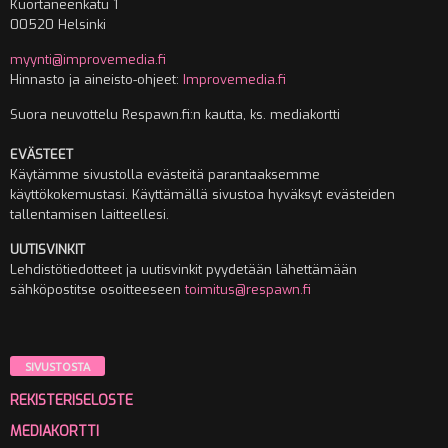
Kuortaneenkatu 1
00520 Helsinki
myynti@improvemedia.fi
Hinnasto ja aineisto-ohjeet:
Improvemedia.fi
Suora neuvottelu Respawn.fi:n kautta, ks. mediakortti
EVÄSTEET
Käytämme sivustolla evästeitä parantaaksemme
käyttökokemustasi. Käyttämällä sivustoa hyväksyt evästeiden
tallentamisen laitteellesi.
UUTISVINKIT
Lehdistötiedotteet ja uutisvinkit pyydetään lähettämään
sähköpostitse osoitteeseen
toimitus@respawn.fi
SIVUSTOSTA
REKISTERISELOSTE
MEDIAKORTTI