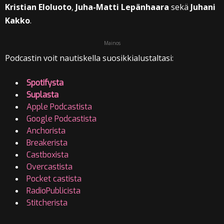
Kristian Eloluoto
,
Juha-Matti Lepänhaara
sekä
Juhani
Kakko
.
Mainos
Podcastin voit nautiskella suosikkialustaltasi:
Spotifysta
Suplasta
Apple Podcastista
Google Podcastista
Anchorista
Breakerista
Castboxista
Overcastista
Pocket castista
RadioPublicista
Stitcherista