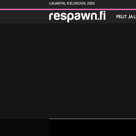
LAUANTAI, 8 ELOKUUN, 2026
R
PELIT JA 
e
s
p
a
w
n
.
f