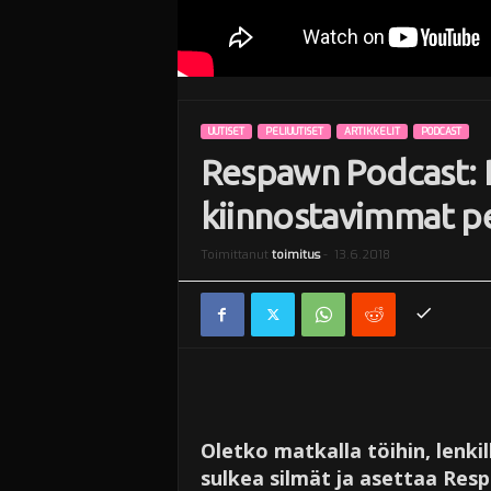
UUTISET
PELIUUTISET
ARTIKKELIT
PODCAST
Respawn Podcast: 
kiinnostavimmat pel
Toimittanut
toimitus
-
13.6.2018
Oletko matkalla töihin, lenki
sulkea silmät ja asettaa Res