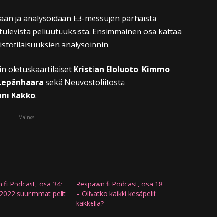
aan ja analysoidaan E3-messujen parhaista
a tulevista peliuutuuksista. Ensimmäinen osa kattaa
istötilaisuuksien analysoinnin.
n oletuskaartilaiset
Kristian Eloluoto
,
Kimmo
 Lepänhaara
sekä Neuvostoliitosta
ani Kakko
.
Mainos
fi Podcast, osa 34:
Respawn.fi Podcast, osa 18
2022 suurimmat pelit
– Olivatko kaikki kesäpelit
kakkelia?