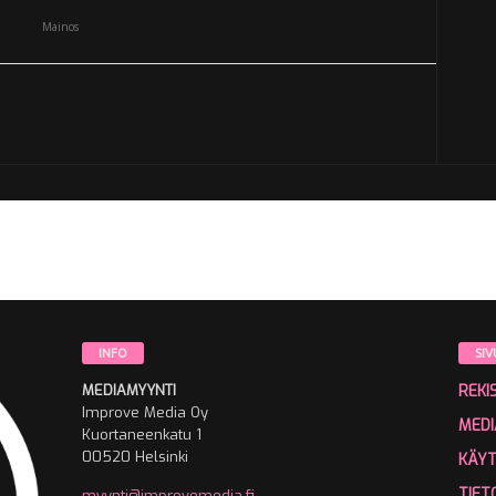
Mainos
INFO
SIV
MEDIAMYYNTI
REKI
Improve Media Oy
MEDI
Kuortaneenkatu 1
00520 Helsinki
KÄY
TIET
myynti@improvemedia.fi