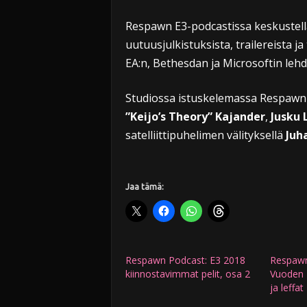
Respawn E3-podcastissa keskustell
uutuusjulkistuksista, trailereista j
EA:n, Bethesdan ja Microsoftin lehd
Studiossa istuskelemassa Respawni
”Keijo’s Theory” Kajander
,
Jusku
satelliittipuhelimen välityksellä
Juh
Jaa tämä:
Respawn Podcast: E3 2018
Respawn.
kiinnostavimmat pelit, osa 2
Vuoden 
ja leffat