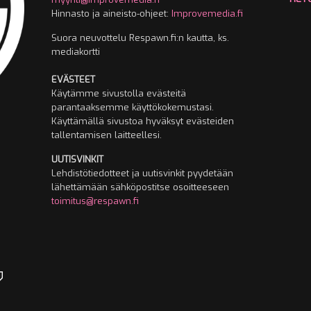
Hinnasto ja aineisto-ohjeet:
Improvemedia.fi
Suora neuvottelu Respawn.fi:n kautta, ks.
mediakortti
EVÄSTEET
Käytämme sivustolla evästeitä
parantaaksemme käyttökokemustasi.
Käyttämällä sivustoa hyväksyt evästeiden
tallentamisen laitteellesi.
UUTISVINKIT
Lehdistötiedotteet ja uutisvinkit pyydetään
lähettämään sähköpostitse osoitteeseen
toimitus@respawn.fi