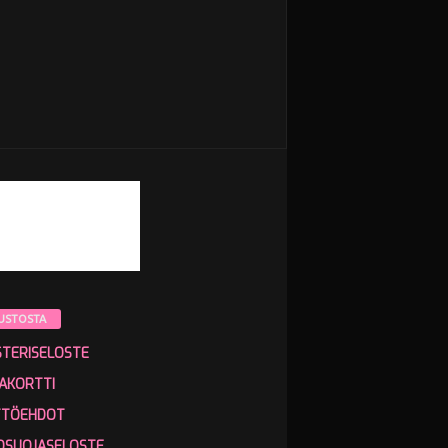
USTOSTA
STERISELOSTE
AKORTTI
TTÖEHDOT
OSUOJASELOSTE