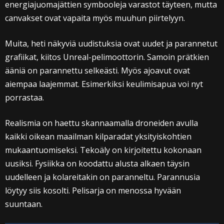
energiajuomajättien symbooleja varastot täyteen, mutta
canvakset ovat vapaita myös muuhun piirtelyyn.
Muita, heti näkyviä uudistuksia ovat uudet ja parannetut
grafiikat, kiitos Unreal-pelimoottorin. Samoin prätkien
ääniä on parannettu selkeästi. Myös ajoavut ovat
aiempaa laajemmat. Esimerkiksi keulimisapua voi nyt
porrastaa.
Realismia on haettu skannaamalla droneiden avulla
kaikki oikean maailman kilparadat yksityiskohtien
mukaantuomiseksi. Tekoäly on kirjoitettu kokonaan
uusiksi. Fysiikka on koodattu alusta alkaen täysin
uudelleen ja kolareitakin on paranneltu. Parannusia
löytyy siis kosolti. Pelisarja on menossa hyvään
suuntaan.