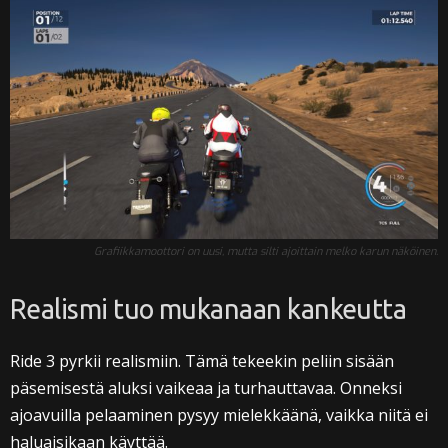
Grafiikkamoottori on uusi, mutta silti ajoittain melko karun näköinen.
Realismi tuo mukanaan kankeutta
Ride 3 pyrkii realismiin. Tämä tekeekin peliin sisään
päsemisestä aluksi vaikeaa ja turhauttavaa. Onneksi
ajoavuilla pelaaminen pysyy mielekkäänä, vaikka niitä ei
haluaisikaan käyttää.