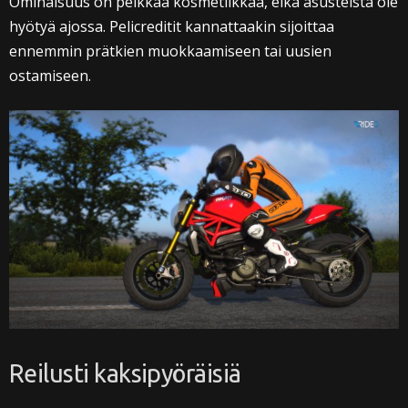
Ominaisuus on pelkkää kosmetiikkaa, eikä asusteista ole
hyötyä ajossa. Pelicreditit kannattaakin sijoittaa
ennemmin prätkien muokkaamiseen tai uusien
ostamiseen.
Reilusti kaksipyöräisiä