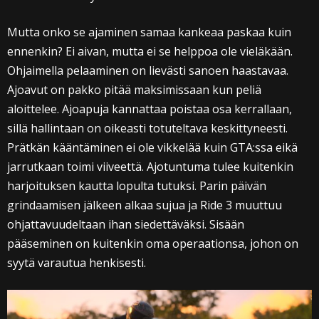
Mutta onko se ajaminen samaa kankeaa paskaa kuin
ennenkin? Ei aivan, mutta ei se helppoa ole vieläkään.
Ohjaimella pelaaminen on lievästi sanoen haastavaa.
Ajoavut on pakko pitää maksimissaan kun peliä
aloittelee. Ajoapuja kannattaa poistaa osa kerrallaan,
sillä hallintaan on oikeasti totuteltava keskittyneesti.
Prätkän kääntäminen ei ole vikkelää kuin GTA:ssa eikä
jarrutkaan toimi viiveettä. Ajotuntuma tulee kuitenkin
harjoituksen kautta lopulta tutuksi. Parin päivän
grindaamisen jälkeen alkaa sujua ja Ride 3 muuttuu
ohjattavuudeltaan ihan siedettäväksi. Sisään
pääseminen on kuitenkin oma operaationsa, johon on
syytä varautua henkisesti.