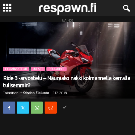
MAINOS
R
e
s
p
PELIARVOSTELUT
UUTISET
PELIUUTISET
a
Ride 3 -arvostelu – Nauraako nakki kolmannella kerralla
tulisemmin?
w
Toimittanut
Kristian Eloluoto
-
1.12.2018
n
.
f