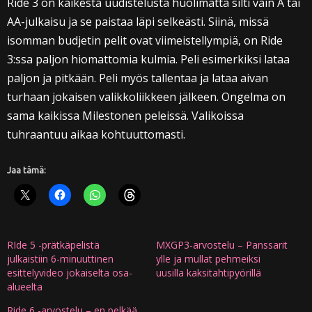
Ride 3 on kaikesta uudistelusta huolimatta silti vain A tai
AA-julkaisu ja se paistaa läpi selkeästi. Siinä, missä
isomman budjetin pelit ovat viimeistellympiä, on Ride
3:ssa paljon hiomattomia kulmia. Peli esimerkiksi lataa
paljon ja pitkään. Peli myös tallentaa ja lataa aivan
turhaan jokaisen valikkoliikkeen jälkeen. Ongelma on
sama kaikissa Milestonen peleissä. Valikoissa
tuhraantuu aikaa kohtuuttomasti.
Jaa tämä:
RIde 5 -prätkäpelistä
MXGP3-arvostelu – Panssarit
julkaistiin 6-minuuttinen
ylle ja mullat pehmeiksi
esittelyvideo jokaiselta osa-
uusilla kaksitahtipyörillä
alueelta
Ride 6 -arvostelu – en pelkää,