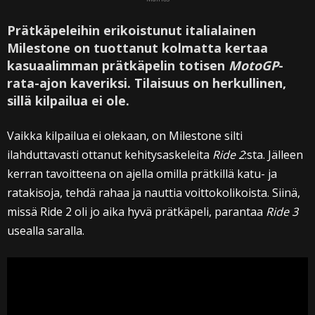
Prätkäpeleihin erikoistunut italialainen
Milestone on tuottanut kolmatta kertaa
kasuaalimman prätkäpelin totisen
MotoGP
-
rata-ajon kaveriksi. Tilaisuus on herkullinen,
sillä kilpailua ei ole.
Vaikka kilpailua ei olekaan, on Milestone silti
ilahduttavasti ottanut kehitysaskeleita
Ride 2
:sta. Jälleen
kerran tavoitteena on ajella omilla prätkillä katu- ja
ratakisoja, tehdä rahaa ja nauttia voittokolikoista. Siinä,
missä Ride 2 oli jo aika hyvä prätkäpeli, parantaa
Ride 3
usealla saralla.