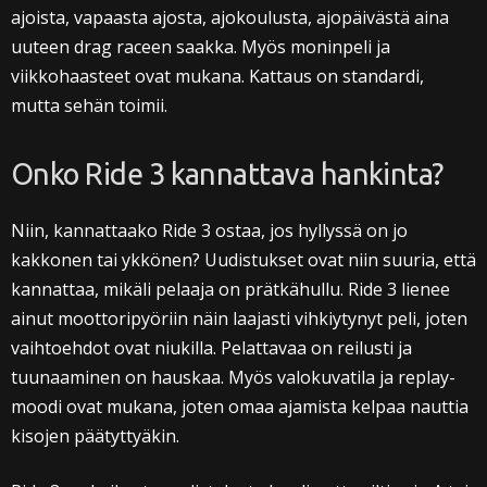
ajoista, vapaasta ajosta, ajokoulusta, ajopäivästä aina
uuteen drag raceen saakka. Myös moninpeli ja
viikkohaasteet ovat mukana. Kattaus on standardi,
mutta sehän toimii.
Onko Ride 3 kannattava hankinta?
Niin, kannattaako Ride 3 ostaa, jos hyllyssä on jo
kakkonen tai ykkönen? Uudistukset ovat niin suuria, että
kannattaa, mikäli pelaaja on prätkähullu. Ride 3 lienee
ainut moottoripyöriin näin laajasti vihkiytynyt peli, joten
vaihtoehdot ovat niukilla. Pelattavaa on reilusti ja
tuunaaminen on hauskaa. Myös valokuvatila ja replay-
moodi ovat mukana, joten omaa ajamista kelpaa nauttia
kisojen päätyttyäkin.