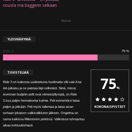
nousta mä baggerin selkään
Mainos
YLEISNÄKYMÄ
Ride 3
75 %
TIIVISTELMÄ
75
Ride 3 on kaikesta uudistelusta huolimatta silti vain A tai
%
AA-julkaisu ja se paistaa läpi selkeästi. Siinä, missä
isomman budjetin pelit ovat viimeistellympiä, on Ride
3:ssa paljon hiomattomia kulmia. Peli esimerkiksi lataa
KOKONAISPISTEET
paljon ja pitkään. Peli myös tallentaa ja lataa aivan
turhaan jokaisen valikkoliikkeen jälkeen. Ongelma on
sama kaikissa Milestonen peleissä. Valikoissa tuhraantuu
aikaa kohtuuttomasti.