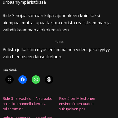
urbaaniympäristöissä.
Ride 3 nojaa samaan kilpa-ajohenkeen kuin kaksi
aiempaa, mutta lupaa tarjota entistä realistisemman ja
vaihdikkaamman ajokokemuksen.
Mainos
Pelistä julkaistiin myös ensimmäinen video, joka tyytyy
vain hienoiseen kiusoitteluun.
Jaa tämä:
Ride 3 -arvostelu – Nauraako
Ride 5 on Milestonen
nakki kolmannella kerralla
ensimmäinen uuden
tulisemmin?
sukupolven peli
Ride 6 -arvostelu – en pelkää,