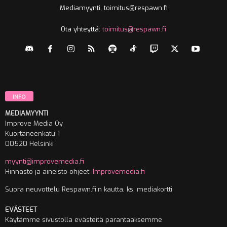
Mediamyynti, toimitus@respawn.fi
Ota yhteyttä:
toimitus@respawn.fi
INFO
MEDIAMYYNTI
Improve Media Oy
Kuortaneenkatu 1
00520 Helsinki
myynti@improvemedia.fi
Hinnasto ja aineisto-ohjeet:
Improvemedia.fi
Suora neuvottelu Respawn.fi:n kautta, ks. mediakortti
EVÄSTEET
Käytämme sivustolla evästeitä parantaaksemme