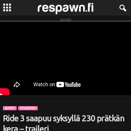
MAINOS
R
e
s
p
a
w
n
UUTISET
PELIUUTISET
.
Ride 3 saapuu syksyllä 230 prätkän
f
kera – traileri