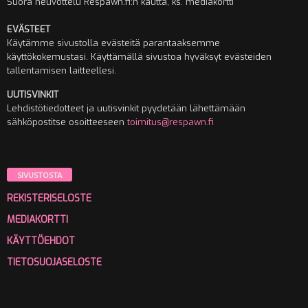
Suora neuvottelu Respawn.fi:n kautta, ks. mediakortti
EVÄSTEET
Käytämme sivustolla evästeitä parantaaksemme
käyttökokemustasi. Käyttämällä sivustoa hyväksyt evästeiden
tallentamisen laitteellesi.
UUTISVINKIT
Lehdistötiedotteet ja uutisvinkit pyydetään lähettämään
sähköpostitse osoitteeseen
toimitus@respawn.fi
SIVUSTOSTA
REKISTERISELOSTE
MEDIAKORTTI
KÄYTTÖEHDOT
TIETOSUOJASELOSTE