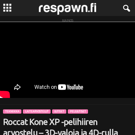
MAINOS
R
e
s
p
a
w
n
TEKNIIKKA
LAITEARVOSTELUT
UUTISET
PELIUUTISET
.
Roccat Kone XP -pelihiiren
f
arvostelu – 3D-valoja ja 4D-rulla