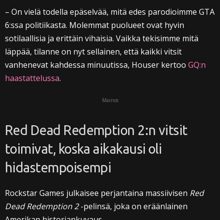
– On vielä todella epäselvää, mitä edes parodioimme GTA
6:ssa politiikasta. Molemmat puolueet ovat hyvin
sotilaallisia ja erittäin vihaisia. Vaikka tekisimme mitä
läppää, tilanne on nyt sellainen, että kaikki vitsit
vanhenevat kahdessa minuutissa, Houser kertoo
GQ:n
haastattelussa
.
Mainos
Red Dead Redemption 2:n vitsit
toimivat, koska aikakausi oli
hidastempoisempi
Rockstar Games julkaisee perjantaina massiivisen
Red
Dead Redemption 2
-pelinsä, joka on eräänlainen
Amerikan historiankuvaus.