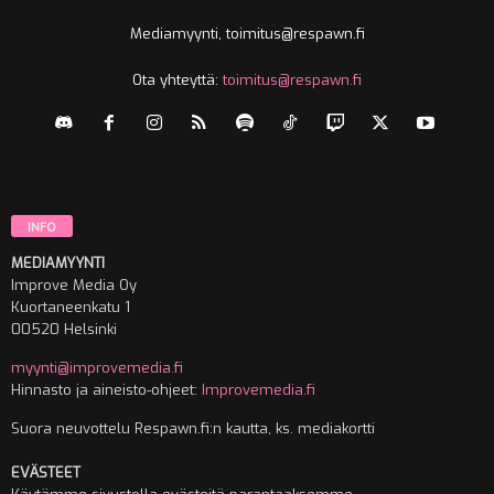
Mediamyynti, toimitus@respawn.fi
Ota yhteyttä:
toimitus@respawn.fi
INFO
MEDIAMYYNTI
Improve Media Oy
Kuortaneenkatu 1
00520 Helsinki
myynti@improvemedia.fi
Hinnasto ja aineisto-ohjeet:
Improvemedia.fi
Suora neuvottelu Respawn.fi:n kautta, ks. mediakortti
EVÄSTEET