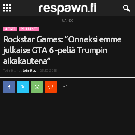
MAINOS
R
UUTISET
PELIUUTISET
e
Rockstar Games: ”Onneksi emme
julkaise GTA 6 -peliä Trumpin
s
aikakautena”
p
Toimittanut
toimitus
-
25.10.2018
a
w
n
.
f