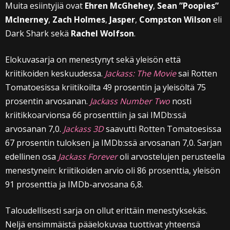
Muita esiintyjiä ovat
Ehren McGhehey
,
Sean ”Poopies”
McInerney
,
Zach Holmes
,
Jasper
,
Compston Wilson
eli
Dark Shark sekä
Rachel Wolfson
.
Elokuvasarja on menestynyt sekä yleisön että
kriitikoiden keskuudessa.
Jackass: The Movie
sai Rotten
Tomatoesissa kriitikoilta 49 prosentin ja yleisöltä 75
prosentin arvosanan.
Jackass Number Two
nosti
kriitikkoarvionsa 66 prosenttiin ja sai IMDb:ssä
arvosanan 7,0.
Jackass 3D
saavutti Rotten Tomatoesissa
67 prosentin tuloksen ja IMDb:ssä arvosanan 7,0. Sarjan
edellinen osa
Jackass Forever
oli arvostelujen perusteella
menestynein: kriitikoiden arvio oli 86 prosenttia, yleisön
91 prosenttia ja IMDb-arvosana 6,8.
Taloudellisesti sarja on ollut erittäin menestyksekäs.
Neljä ensimmäistä pääelokuvaa tuottivat yhteensä