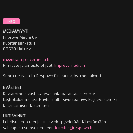
INFO
MEDIAMYYNTI
Improve Media Oy
Kuortaneenkatu 1
00520 Helsinki
myynti@improvemedia.fi
Hinnasto ja aineisto-ohjeet:
Improvemedia.fi
Suora neuvottelu Respawn.fi:n kautta, ks. mediakortti
EVÄSTEET
Käytämme sivustolla evästeitä parantaaksemme
käyttökokemustasi. Käyttämällä sivustoa hyväksyt evästeiden
tallentamisen laitteellesi.
UUTISVINKIT
Lehdistötiedotteet ja uutisvinkit pyydetään lähettämään
sähköpostitse osoitteeseen
toimitus@respawn.fi