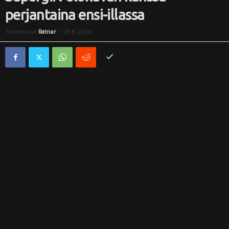
perjantaina ensi-illassa
i
Toimittanut
Ratner
-
23.6.2026