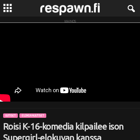
MAINOS
R
e
s
p
a
w
n
UUTISET
ELOKUVAUUTISET
.
Roisi K-16-komedia kilpailee ison
f
Supergirl-elokuvan kanssa