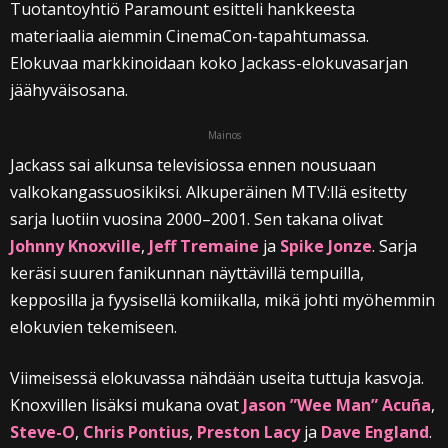
Tuotantoyhtiö Paramount esitteli hankkeesta
materiaalia aiemmin CinemaCon-tapahtumassa.
Elokuvaa markkinoidaan koko Jackass-elokuvasarjan
jäähyväisosana.
Mainos
Jackass sai alkunsa televisiossa ennen nousuaan
valkokangassuosikiksi. Alkuperäinen MTV:llä esitetty
sarja luotiin vuosina 2000–2001. Sen takana olivat
Johnny Knoxville
,
Jeff Tremaine
ja
Spike Jonze
. Sarja
keräsi suuren fanikunnan näyttävillä tempuilla,
kepposilla ja fyysisellä komiikalla, mikä johti myöhemmin
elokuvien tekemiseen.
Viimeisessä elokuvassa nähdään useita tuttuja kasvoja.
Knoxvillen lisäksi mukana ovat
Jason ”Wee Man” Acuña
,
Steve-O
,
Chris Pontius
,
Preston Lacy
ja
Dave England
.