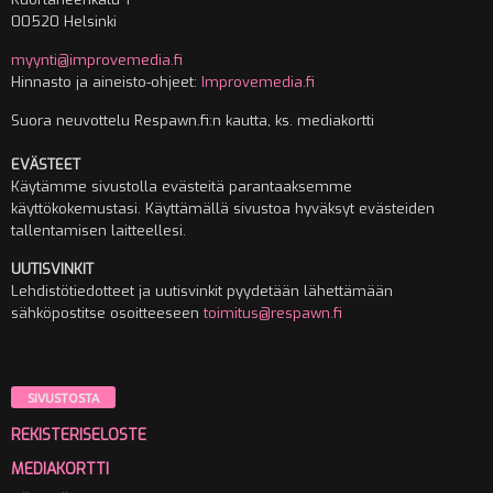
00520 Helsinki
myynti@improvemedia.fi
Hinnasto ja aineisto-ohjeet:
Improvemedia.fi
Suora neuvottelu Respawn.fi:n kautta, ks. mediakortti
EVÄSTEET
Käytämme sivustolla evästeitä parantaaksemme
käyttökokemustasi. Käyttämällä sivustoa hyväksyt evästeiden
tallentamisen laitteellesi.
UUTISVINKIT
Lehdistötiedotteet ja uutisvinkit pyydetään lähettämään
sähköpostitse osoitteeseen
toimitus@respawn.fi
SIVUSTOSTA
REKISTERISELOSTE
MEDIAKORTTI