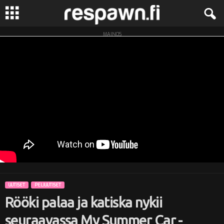
MAINOS
R
e
s
p
a
w
n
UUTISET
PELIUUTISET
.
Rööki palaa ja katiska nykii
f
seuraavassa My Summer Car -