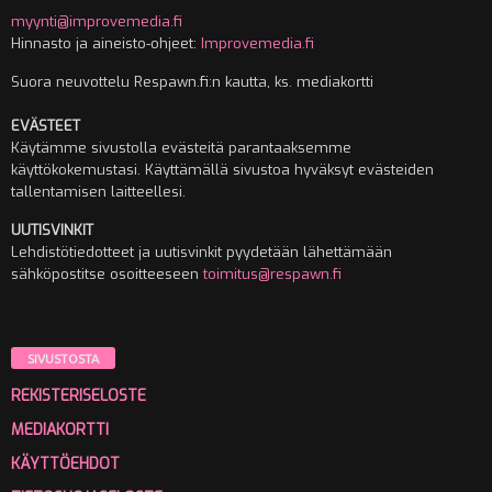
myynti@improvemedia.fi
Hinnasto ja aineisto-ohjeet:
Improvemedia.fi
Suora neuvottelu Respawn.fi:n kautta, ks. mediakortti
EVÄSTEET
Käytämme sivustolla evästeitä parantaaksemme
käyttökokemustasi. Käyttämällä sivustoa hyväksyt evästeiden
tallentamisen laitteellesi.
UUTISVINKIT
Lehdistötiedotteet ja uutisvinkit pyydetään lähettämään
sähköpostitse osoitteeseen
toimitus@respawn.fi
SIVUSTOSTA
REKISTERISELOSTE
MEDIAKORTTI
KÄYTTÖEHDOT