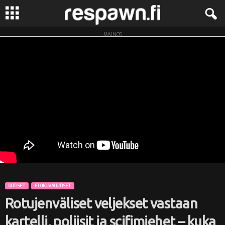
MAINOS
R
e
s
p
a
w
n
UUTISET
ELOKUVAUUTISET
.
Rotujenväliset veljekset vastaan
f
kartelli, poliisit ja scifimiehet – kuka