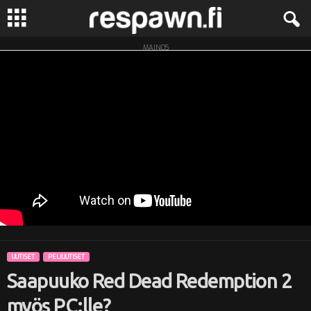
MAINOS
R
e
s
p
a
w
n
UUTISET
PELIUUTISET
.
Saapuuko Red Dead Redemption 2
f
myös PC:lle?