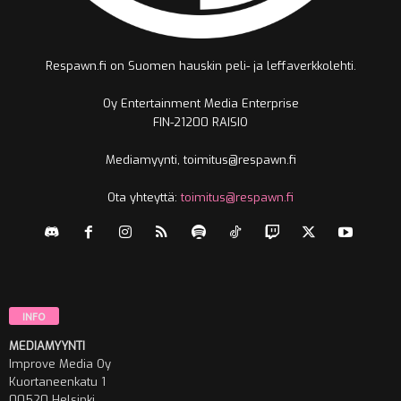
Respawn.fi on Suomen hauskin peli- ja leffaverkkolehti.
Oy Entertainment Media Enterprise
FIN-21200 RAISIO
Mediamyynti, toimitus@respawn.fi
Ota yhteyttä:
toimitus@respawn.fi
INFO
MEDIAMYYNTI
Improve Media Oy
Kuortaneenkatu 1
00520 Helsinki