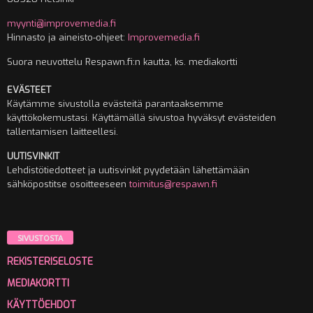
myynti@improvemedia.fi
Hinnasto ja aineisto-ohjeet:
Improvemedia.fi
Suora neuvottelu Respawn.fi:n kautta, ks. mediakortti
EVÄSTEET
Käytämme sivustolla evästeitä parantaaksemme
käyttökokemustasi. Käyttämällä sivustoa hyväksyt evästeiden
tallentamisen laitteellesi.
UUTISVINKIT
Lehdistötiedotteet ja uutisvinkit pyydetään lähettämään
sähköpostitse osoitteeseen
toimitus@respawn.fi
SIVUSTOSTA
REKISTERISELOSTE
MEDIAKORTTI
KÄYTTÖEHDOT