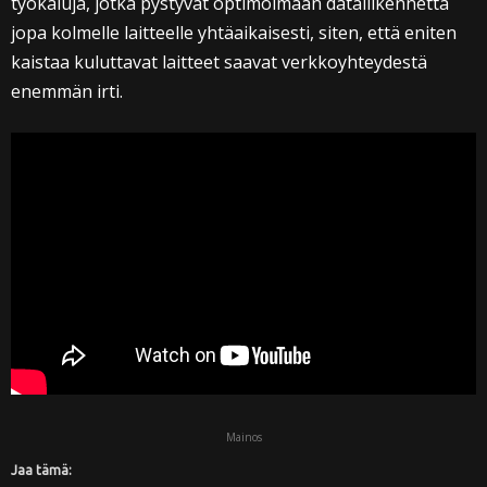
työkaluja, jotka pystyvät optimoimaan dataliikennettä
jopa kolmelle laitteelle yhtäaikaisesti, siten, että eniten
kaistaa kuluttavat laitteet saavat verkkoyhteydestä
enemmän irti.
Mainos
Jaa tämä: