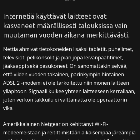
Internetiä käyttävät laitteet ovat
kasvaneet määrällisesti talouksissa vain
muutaman vuoden aikana merkittävästi.
Nettiä ahmivat tietokoneiden lisäksi tabletit, puhelimet,
televisiot, pelikonsolit ja pian jopa leivänpaahtimet,
jääkaappi sekä pesukoneet. On sanomattakin selvää,
että viiden vuoden takainen, parinkympin hintainen
ADSL 2 -modemi ei ole tarkoitettu niin monen laitteen
ylläpitoon. Signaali kulkee yhteen laitteeseen kerrallaan,
joten verkon takkuilu ei välttämättä ole operaattorin
vika.
Amerikkalainen Netgear on kehittänyt Wi-Fi-
modeemeistaan ja reitittimistään aikaisempaa järeämpiä