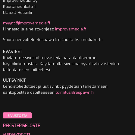
Improve Media Oy
Kuortaneenkatu 1
00520 Helsinki
myynti@improvemedia.fi
Hinnasto ja aineisto-ohjeet:
Improvemedia.fi
Suora neuvottelu Respawn.fi:n kautta, ks. mediakortti
EVÄSTEET
Käytämme sivustolla evästeitä parantaaksemme
käyttökokemustasi. Käyttämällä sivustoa hyväksyt evästeiden
tallentamisen laitteellesi.
UUTISVINKIT
Lehdistötiedotteet ja uutisvinkit pyydetään lähettämään
sähköpostitse osoitteeseen
toimitus@respawn.fi
SIVUSTOSTA
REKISTERISELOSTE