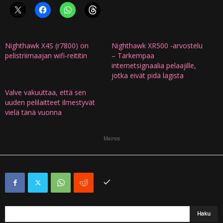
Nighthawk X4S (r7800) on
Nighthawk XR500 -arvostelu
pelistriimaajan wifi-reititin
– Tarkempaa
internetsignaalia pelaajille,
jotka eivät pidä lagista
Valve vakuuttaa, että sen
uuden pelilaitteet ilmestyvät
vielä tänä vuonna
Mainos