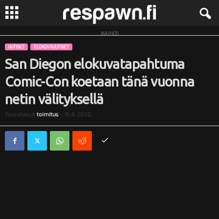
MAINOS
R
UUTISET
ELOKUVAUUTISET
e
San Diegon elokuvatapahtuma
Comic-Con koetaan tänä vuonna
s
netin välityksellä
p
Toimittanut
toimitus
-
15.6.2020
a
w
n
.
f