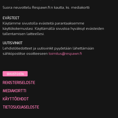
Suora neuvottelu Respawn.fi:n kautta, ks. mediakortti
EVÄSTEET
Käytämme sivustolla evästeitä parantaaksemme
käyttökokemustasi. Käyttämällä sivustoa hyväksyt evästeiden
tallentamisen laitteellesi.
UUTISVINKIT
Lehdistötiedotteet ja uutisvinkit pyydetään lähettämään
sähköpostitse osoitteeseen
toimitus@respawn.fi
SIVUSTOSTA
REKISTERISELOSTE
MEDIAKORTTI
KÄYTTÖEHDOT
TIETOSUOJASELOSTE