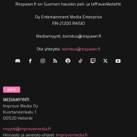
Respawn.fi on Suomen hauskin peli- ja leffaverkkolehti.
Oy Entertainment Media Enterprise
FIN-21200 RAISIO
Mediamyynti, toimitus@respawn.fi
Ota yhteyttä:
toimitus@respawn.fi
INFO
MEDIAMYYNTI
Improve Media Oy
Kuortaneenkatu 1
00520 Helsinki
myynti@improvemedia.fi
Hinnasto ja aineisto-ohjeet:
Improvemedia.fi