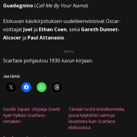
Guadagnino
(
Call Me By Your Name
).
Elokuvan käsikirjoituksen uudelleenvisioivat Oscar-
voittajat
Joel
ja
Ethan Coen
, sekä
Gareth Dunnet-
Alcocer
ja
Paul Attanasio
.
Mainos
Scarface pohjautuu 1930-luvun kirjaan.
Jaa tämä:
Sucide Squad -ohjaaja David
Tänään tv:stä kreisikomedia,
Ayer hylkäsi Scarface-
jossa käytettiin samoja
remaken
lavasteita kuin Scarface-
elokuvassa