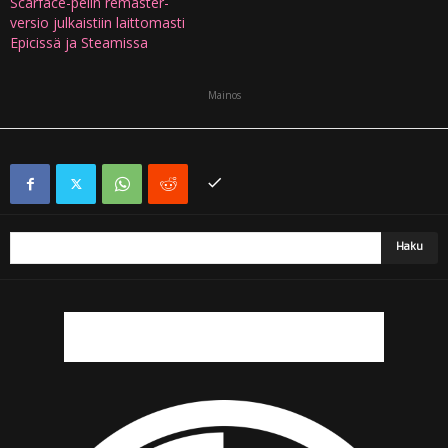
Scarface-pelin remaster-
versio julkaistiin laittomasti
Epicissä ja Steamissa
Mainos