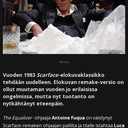
Mainos
Vuoden 1983
Scarface
-elokuvaklassikko
tehdään uudelleen. Elokuvan remake-versio on
ollut muutaman vuoden jo erilaisissa
ongelmissa, mutta nyt tuotanto on
nytkähtänyt eteenpäin.
The Equalizer
-ohjaaja
Antoine Fuqua
on väistynyt
Scarface-remaken ohjaajan pallilta ja tilalle istahtaa
Luca