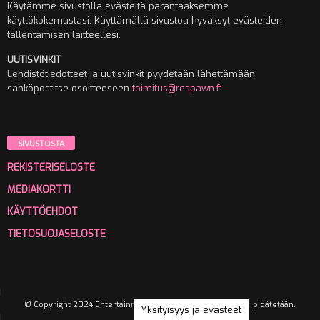
Käytämme sivustolla evästeitä parantaaksemme
käyttökokemustasi. Käyttämällä sivustoa hyväksyt evästeiden
tallentamisen laitteellesi.
UUTISVINKIT
Lehdistötiedotteet ja uutisvinkit pyydetään lähettämään
sähköpostitse osoitteeseen
toimitus@respawn.fi
SIVUSTOSTA
REKISTERISELOSTE
MEDIAKORTTI
KÄYTTÖEHDOT
TIETOSUOJASELOSTE
© Copyright 2024 Entertainment Media Oy. Kaikki oikeudet pidätetään.
Yksityisyys ja evästeet