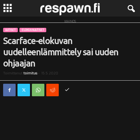
MAINOS
R
UUTISET
ELOKUVAUUTISET
e
Scarface-elokuvan
uudelleenlämmittely sai uuden
s
ohjaajan
p
Toimittanut
toimitus
-
15.5.2020
a
w
n
.
f