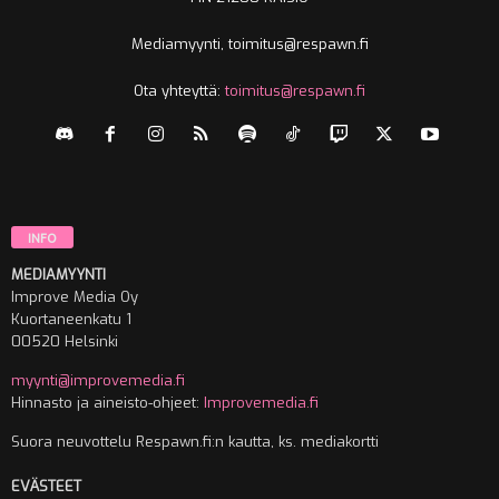
Mediamyynti, toimitus@respawn.fi
Ota yhteyttä:
toimitus@respawn.fi
INFO
MEDIAMYYNTI
Improve Media Oy
Kuortaneenkatu 1
00520 Helsinki
myynti@improvemedia.fi
Hinnasto ja aineisto-ohjeet:
Improvemedia.fi
Suora neuvottelu Respawn.fi:n kautta, ks. mediakortti
EVÄSTEET