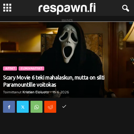
MAINOS
R
e
s
p
UUTISET
ELOKUVAUUTISET
a
Scary Movie 6 teki mahalaskun, mutta on silti
Paramountille voitokas
w
Toimittanut
Kristian Eloluoto
-
15.6.2026
n
.
f