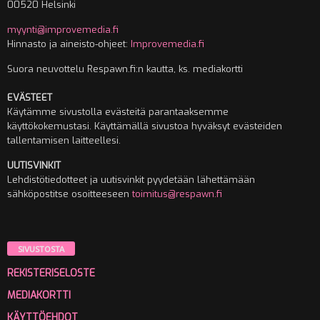
00520 Helsinki
myynti@improvemedia.fi
Hinnasto ja aineisto-ohjeet:
Improvemedia.fi
Suora neuvottelu Respawn.fi:n kautta, ks. mediakortti
EVÄSTEET
Käytämme sivustolla evästeitä parantaaksemme
käyttökokemustasi. Käyttämällä sivustoa hyväksyt evästeiden
tallentamisen laitteellesi.
UUTISVINKIT
Lehdistötiedotteet ja uutisvinkit pyydetään lähettämään
sähköpostitse osoitteeseen
toimitus@respawn.fi
SIVUSTOSTA
REKISTERISELOSTE
MEDIAKORTTI
KÄYTTÖEHDOT