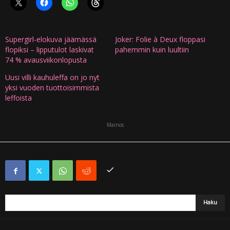
Supergirl-elokuva jäämässä
Joker: Folie à Deux floppasi
flopiksi – lipputulot laskivat
pahemmin kuin luultiin
74 % avausviikonlopusta
Uusi villi kauhuleffa on jo nyt
yksi vuoden tuottoisimmista
leffoista
Mainos