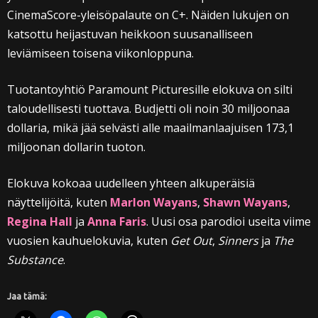
CinemaScore-yleisöpalaute on C+. Näiden lukujen on
katsottu heijastuvan heikkoon suusanalliseen
leviämiseen toisena viikonloppuna.
Tuotantoyhtiö Paramount Picturesille elokuva on silti
taloudellisesti tuottava. Budjetti oli noin 30 miljoonaa
dollaria, mikä jää selvästi alle maailmanlaajuisen 173,1
miljoonan dollarin tuoton.
Elokuva kokoaa uudelleen yhteen alkuperäisiä
näyttelijöitä, kuten
Marlon Wayans
,
Shawn Wayans
,
Regina Hall
ja
Anna Faris
. Uusi osa parodioi useita viime
vuosien kauhuelokuvia, kuten
Get Out
,
Sinners
ja
The
Substance
.
Jaa tämä: