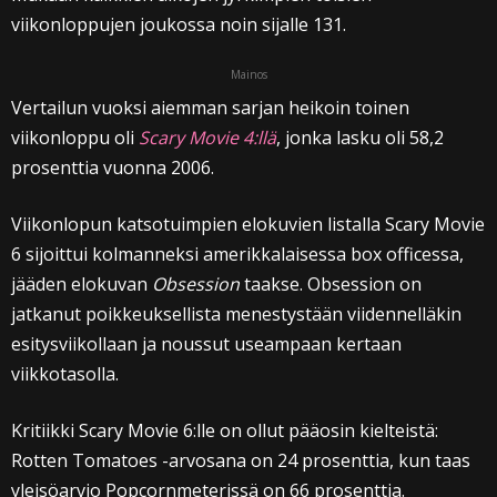
viikonloppujen joukossa noin sijalle 131.
Mainos
Vertailun vuoksi aiemman sarjan heikoin toinen
viikonloppu oli
Scary Movie 4:llä
, jonka lasku oli 58,2
prosenttia vuonna 2006.
Viikonlopun katsotuimpien elokuvien listalla Scary Movie
6 sijoittui kolmanneksi amerikkalaisessa box officessa,
jääden elokuvan
Obsession
taakse. Obsession on
jatkanut poikkeuksellista menestystään viidennelläkin
esitysviikollaan ja noussut useampaan kertaan
viikkotasolla.
Kritiikki Scary Movie 6:lle on ollut pääosin kielteistä:
Rotten Tomatoes -arvosana on 24 prosenttia, kun taas
yleisöarvio Popcornmeterissä on 66 prosenttia.