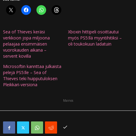
Sea of Thieves keräsi
Xboxin hittipeli osoittautui
verkkoon jopa miljoona
myös PS5:llä myyntihitiksi –
pelaajaa ensimmäisen
oli toukokuun ladatuin
vuorokauden aikana –
serverit kovilla
Microsoftin kannttaa julkaista
pelejä PS5:lle – Sea of
Thieves teki huipputuloksen
Pleikkari-versiona
Mainos