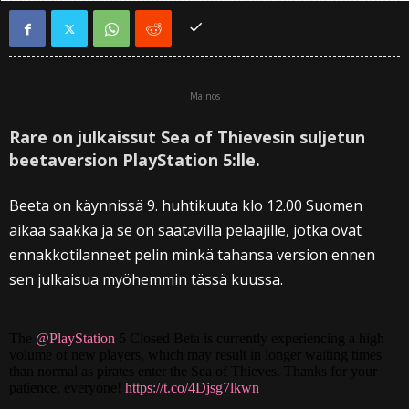
Mainos
Rare on julkaissut Sea of Thievesin suljetun
beetaversion PlayStation 5:lle.
Beeta on käynnissä 9. huhtikuuta klo 12.00 Suomen
aikaa saakka ja se on saatavilla pelaajille, jotka ovat
ennakkotilanneet pelin minkä tahansa version ennen
sen julkaisua myöhemmin tässä kuussa.
The
@PlayStation
5 Closed Beta is currently experiencing a high
volume of new players, which may result in longer waiting times
than normal as pirates enter the Sea of Thieves. Thanks for your
patience, everyone!
https://t.co/4Djsg7lkwn