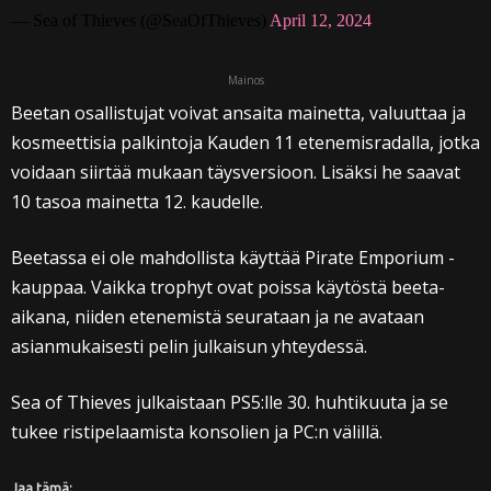
— Sea of Thieves (@SeaOfThieves)
April 12, 2024
Mainos
Beetan osallistujat voivat ansaita mainetta, valuuttaa ja
kosmeettisia palkintoja Kauden 11 etenemisradalla, jotka
voidaan siirtää mukaan täysversioon. Lisäksi he saavat
10 tasoa mainetta 12. kaudelle.
Beetassa ei ole mahdollista käyttää Pirate Emporium -
kauppaa. Vaikka trophyt ovat poissa käytöstä beeta-
aikana, niiden etenemistä seurataan ja ne avataan
asianmukaisesti pelin julkaisun yhteydessä.
Sea of Thieves julkaistaan PS5:lle 30. huhtikuuta ja se
tukee ristipelaamista konsolien ja PC:n välillä.
Jaa tämä: