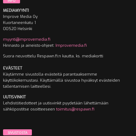
INFO
MEDIAMYYNTI
Improve Media Oy
Kuortaneenkatu 1
00520 Helsinki
myynti@improvemedia.fi
Hinnasto ja aineisto-ohjeet:
Improvemedia.fi
Suora neuvottelu Respawn.fi:n kautta, ks. mediakortti
EVÄSTEET
Käytämme sivustolla evästeitä parantaaksemme
käyttökokemustasi. Käyttämällä sivustoa hyväksyt evästeiden
tallentamisen laitteellesi.
UUTISVINKIT
Lehdistötiedotteet ja uutisvinkit pyydetään lähettämään
sähköpostitse osoitteeseen
toimitus@respawn.fi
SIVUSTOSTA