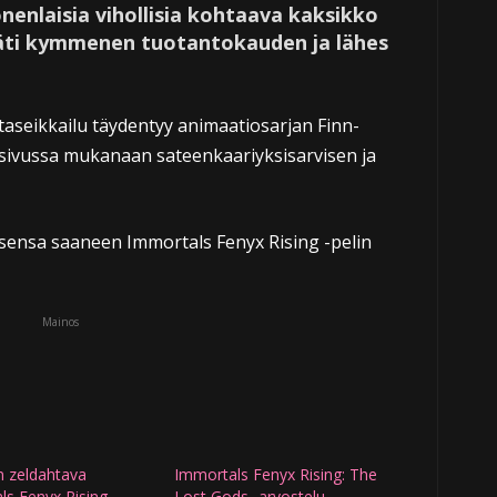
nenlaisia vihollisia kohtaava kaksikko
räti kymmenen tuotantokauden ja lähes
taseikkailu täydentyy animaatiosarjan Finn-
 sivussa mukanaan sateenkaariyksisarvisen ja
uksensa saaneen Immortals Fenyx Rising -pelin
Mainos
n zeldahtava
Immortals Fenyx Rising: The
ls Fenyx Rising
Lost Gods -arvostelu –