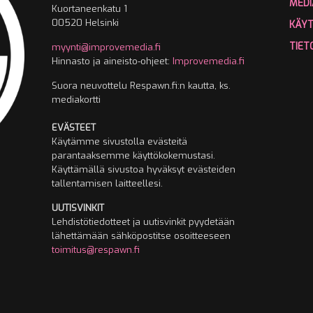
MEDI
Kuortaneenkatu 1
00520 Helsinki
KÄY
TIET
myynti@improvemedia.fi
Hinnasto ja aineisto-ohjeet:
Improvemedia.fi
Suora neuvottelu Respawn.fi:n kautta, ks.
mediakortti
EVÄSTEET
Käytämme sivustolla evästeitä
parantaaksemme käyttökokemustasi.
Käyttämällä sivustoa hyväksyt evästeiden
tallentamisen laitteellesi.
UUTISVINKIT
Lehdistötiedotteet ja uutisvinkit pyydetään
lähettämään sähköpostitse osoitteeseen
toimitus@respawn.fi