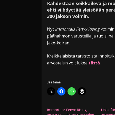
Kahdestaan seikkaileva ja mo
ehti viihdyttää yleisöään pe
300 jakson voimin.
Nyt
Immortals Fenyx Rising
-toimin
päähahmon varusteilla ja tuo siinä
Jake-koiran.
Kreikkalaisista tarustoista innoit
arvostelun voit lukea
tästä
.
Jaa tämä:
Immortals: Fenyx Rising -
Ubisofti
arvostelu – Se ”ei Nintendon
Immorta