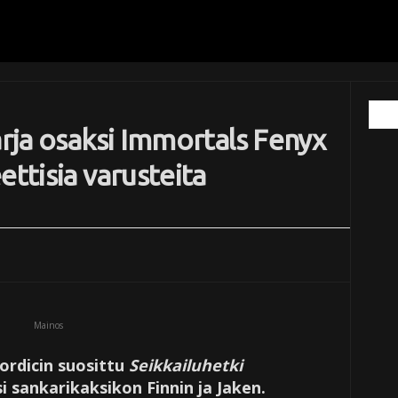
arja osaksi Immortals Fenyx
ettisia varusteita
Mainos
rdicin suosittu
Seikkailuhetki
si sankarikaksikon Finnin ja Jaken.