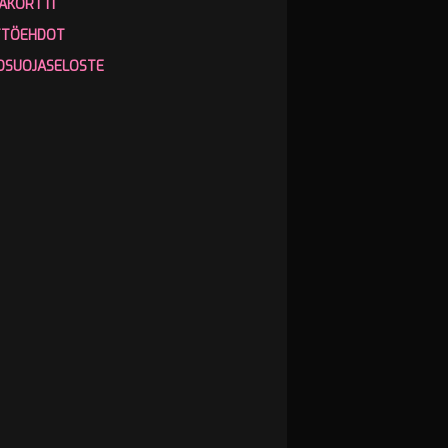
AKORTTI
TTÖEHDOT
OSUOJASELOSTE