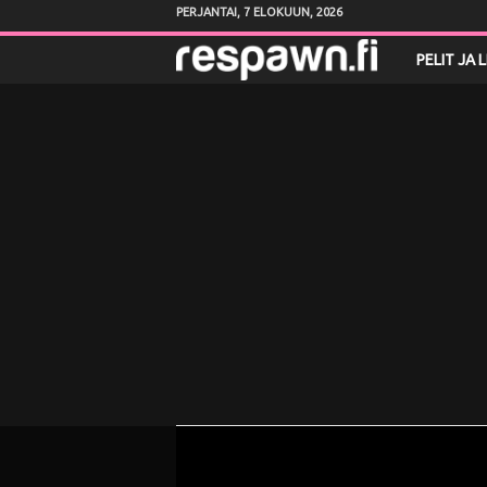
PERJANTAI, 7 ELOKUUN, 2026
R
PELIT JA 
e
s
p
a
w
n
.
f