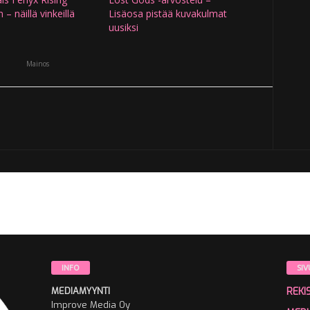
n – näillä vinkeillä
Lisäosa pistää kuvakulmat
uusiksi
Mainos
INFO
SIV
MEDIAMYYNTI
REKI
Improve Media Oy