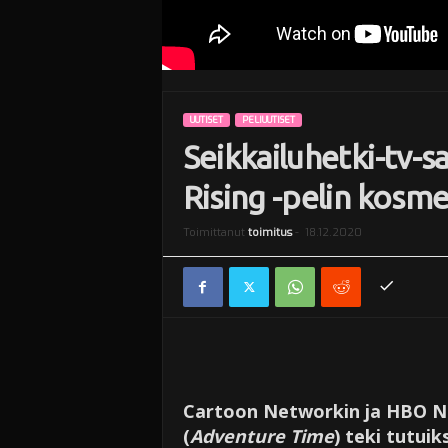
UUTISET
PELIUUTISET
Seikkailuhetki-tv-s
Rising -pelin kosme
Toimittanut
toimitus
-
18.12.2020
Cartoon Networkin ja HBO No
(
Adventure Time
) teki tutuik