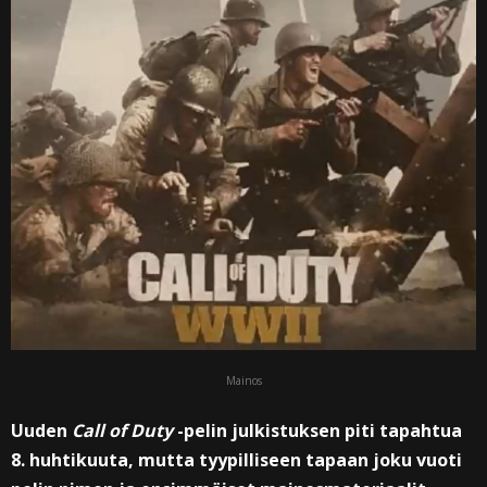
Mainos
Uuden
Call of Duty
-pelin julkistuksen piti tapahtua
8. huhtikuuta, mutta tyypilliseen tapaan joku vuoti