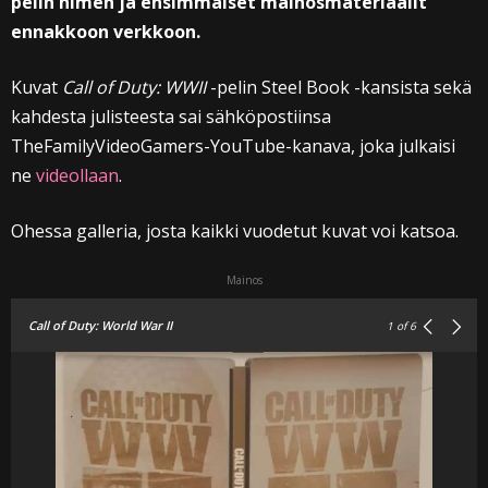
pelin nimen ja ensimmäiset mainosmateriaalit
ennakkoon verkkoon.
Kuvat
Call of Duty: WWII
-pelin Steel Book -kansista sekä
kahdesta julisteesta sai sähköpostiinsa
TheFamilyVideoGamers-YouTube-kanava, joka julkaisi
ne
videollaan
.
Ohessa galleria, josta kaikki vuodetut kuvat voi katsoa.
Mainos
Call of Duty: World War II
1
of 6