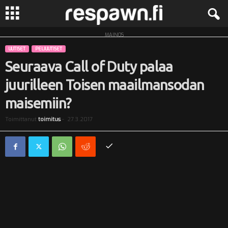
MAINOS
R
UUTISET
PELIUUTISET
e
Seuraava Call of Duty palaa
juurilleen Toisen maailmansodan
s
maisemiin?
p
Toimittanut
toimitus
-
27.3.2017
a
w
n
.
f