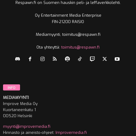
Respawn.fi on Suomen hauskin peli- ja leffaverkkolehti.
Oy Entertainment Media Enterprise
FIN-21200 RAISIO
Mediamyynti, toimitus@respawn.fi
Ota yhteyttä:
toimitus@respawn.fi
INFO
MEDIAMYYNTI
Improve Media Oy
Kuortaneenkatu 1
00520 Helsinki
myynti@improvemedia.fi
Hinnasto ja aineisto-ohjeet:
Improvemedia.fi