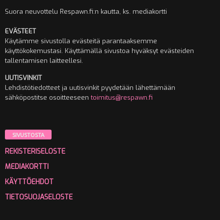
Suora neuvottelu Respawn.fi:n kautta, ks. mediakortti
EVÄSTEET
Käytämme sivustolla evästeitä parantaaksemme
käyttökokemustasi. Käyttämällä sivustoa hyväksyt evästeiden
tallentamisen laitteellesi.
UUTISVINKIT
Lehdistötiedotteet ja uutisvinkit pyydetään lähettämään
sähköpostitse osoitteeseen
toimitus@respawn.fi
SIVUSTOSTA
REKISTERISELOSTE
MEDIAKORTTI
KÄYTTÖEHDOT
TIETOSUOJASELOSTE