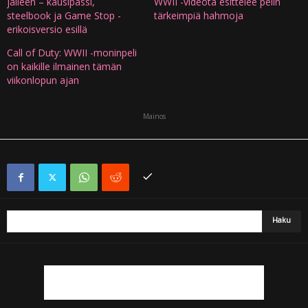
jälleen – kausipassi,
WWII -videota esittelee pelin
steelbook ja Game Stop -
tärkeimpiä hahmoja
erikoisversio esillä
Call of Duty: WWII -moninpeli
on kaikille ilmainen tämän
viikonlopun ajan
Mainos