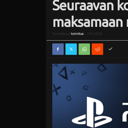
Seuraavan ko
i
maksamaan n
Toimittanut
toimitus
-
17.9.2020