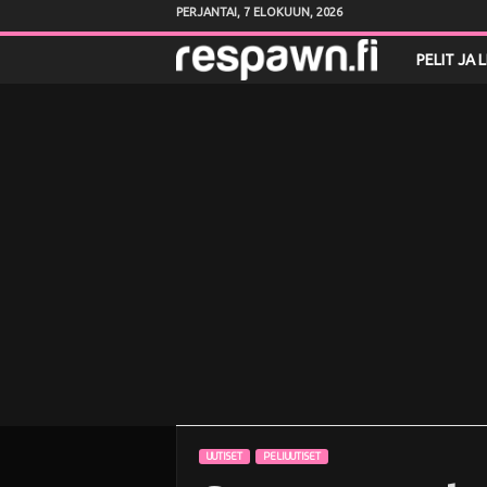
PERJANTAI, 7 ELOKUUN, 2026
R
PELIT JA 
e
s
p
a
w
n
.
f
UUTISET
PELIUUTISET