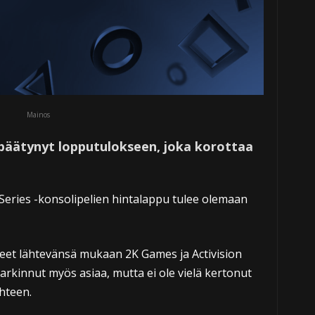
Mainos
n päätynyt lopputulokseen, joka korottaa
Series -konsolipelien hintalappu tulee olemaan
eet lähtevänsä mukaan 2K Games ja Activision
rkinnut myös asiaa, mutta ei ole vielä kertonut
hteen.