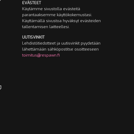
EVÄSTEET
Käytämme sivustolla evästeitä
parantaaksemme käyttökokemustasi.
Käyttämällä sivustoa hyväksyt evästeiden
tallentamisen laitteellesi.
UUTISVINKIT
Lehdistötiedotteet ja uutisvinkit pyydetään
lähettämään sähköpostitse osoitteeseen
toimitus@respawn.fi