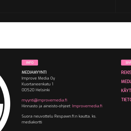
INFO
SIV
MEDIAMYYNTI
REKI
Improve Media Oy
MEDI
Kuortaneenkatu 1
00520 Helsinki
KÄY
TIET
myynti@improvemedia.fi
Hinnasto ja aineisto-ohjeet:
Improvemedia.fi
Suora neuvottelu Respawn.fi:n kautta, ks.
mediakortti