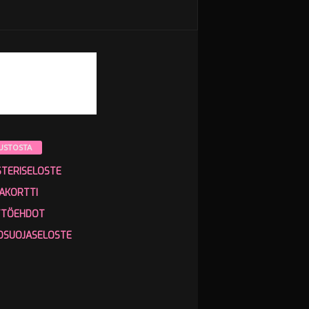
USTOSTA
STERISELOSTE
AKORTTI
TTÖEHDOT
OSUOJASELOSTE