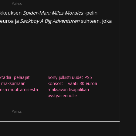
Mainos
oikkeuksen
Spider-Man: Miles Morales
-pelin
 euroa ja
Sackboy A Big Adventuren
suhteen, joka
tadia -pelaajat
Sony julkisti uudet PS5-
t maksamaan
konsolit – vaatii 30 euroa
ensä muuttamisesta
maksavan lisäpalikan
pystyasennolle
Mainos