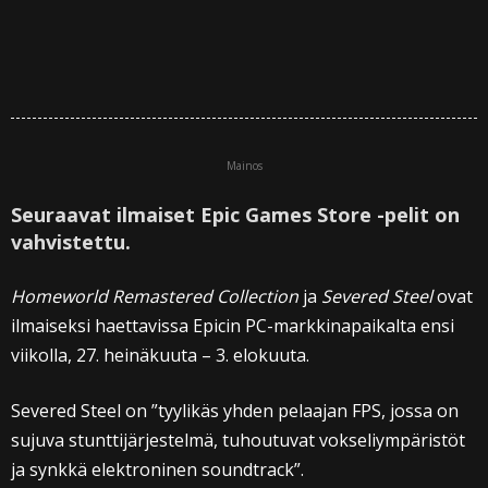
Mainos
Seuraavat ilmaiset Epic Games Store -pelit on
vahvistettu.
Homeworld Remastered Collection
ja
Severed Steel
ovat
ilmaiseksi haettavissa Epicin PC-markkinapaikalta ensi
viikolla, 27. heinäkuuta – 3. elokuuta.
Severed Steel on ”tyylikäs yhden pelaajan FPS, jossa on
sujuva stunttijärjestelmä, tuhoutuvat vokseliympäristöt
ja synkkä elektroninen soundtrack”.