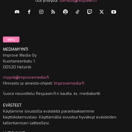
Ota yhteyttä:
toimitus@respawn.fi
INFO
MEDIAMYYNTI
Improve Media Oy
Kuortaneenkatu 1
00520 Helsinki
myynti@improvemedia.fi
Hinnasto ja aineisto-ohjeet:
Improvemedia.fi
Suora neuvottelu Respawn.fi:n kautta, ks. mediakortti
EVÄSTEET
Käytämme sivustolla evästeitä parantaaksemme
käyttökokemustasi. Käyttämällä sivustoa hyväksyt evästeiden
tallentamisen laitteellesi.