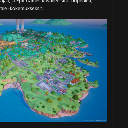
ajaa, ja Epic Games kuvailee sitä ”nopeaksi,
yale -kokemukseksi”.