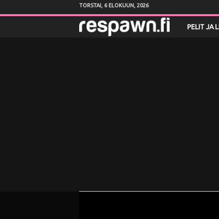
TORSTAI, 6 ELOKUUN, 2026
R
PELIT JA 
e
s
p
a
w
n
.
f