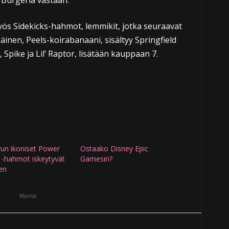
 Burgeria vastaan.
yös Sidekicks-hahmot, lemmikit, jotka seuraavat
inen, Peels-koirabanaani, sisältyy Springfield
 Spike ja Lil’ Raptor, lisätään kauppaan 7.
vun ikoniset Power
Ostaako Disney Epic
 -hahmot iskeytyvät
Gamesin?
en
Mainos