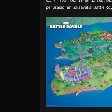
Saarella voi pelata enintään 80 pela
perusasioihin palaavaksi Battle Ro