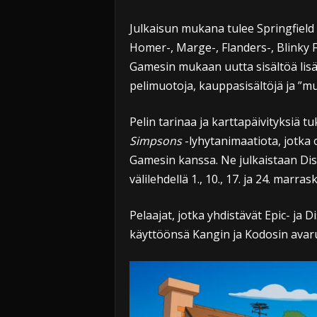
Julkaisun mukana tulee Springfield 
Homer-, Marge-, Flanders-, Blinky Fi
Gamesin mukaan uutta sisältöä lisä
pelimuotoja, kauppasisältöjä ja ”mu
Pelin tarinaa ja karttapäivityksiä 
Simpsons
-lyhytanimaatiota, jotka 
Gamesin kanssa. Ne julkaistaan Dis
välilehdellä 1., 10., 17. ja 24. marras
Pelaajat, jotka yhdistävät Epic- ja 
käyttöönsä Kangin ja Kodosin avaru