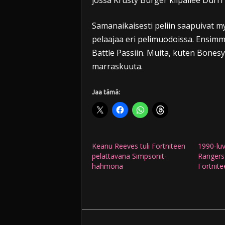
jossa Krusty Burger kilpailee Durrr
Samanaikaisesti peliin saapuivat m
pelaajaa eri pelimuodoissa. Ensimmä
Battle Passiin. Muita, kuten Bonesy,
marraskuuta.
Jaa tämä:
Keanu Reeves tuli Fortniteen
1990-lu
pelattavana Simpsonit-
Rangers
hahmona
Fortnite