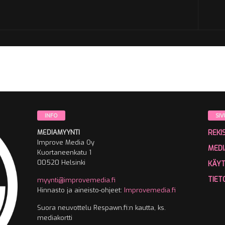
INFO
SIV
MEDIAMYYNTI
REKI
Improve Media Oy
MEDI
Kuortaneenkatu 1
00520 Helsinki
KÄY
TIET
myynti@improvemedia.fi
Hinnasto ja aineisto-ohjeet:
Improvemedia.fi
Suora neuvottelu Respawn.fi:n kautta, ks.
mediakortti