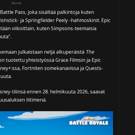
Mainos
Battle Pass, joka sisältää palkintoja kuten
shstick- ja Springfielder Peely -hahmoskinit. Epic
tään viikoittain, kuten Simpsons-teemaisia
uta”.
tukemaan julkaistaan neljä alkuperäistä
The
on tuotettu yhteistyössä Grace Filmsin ja Epic
ney+:ssa, Fortniten somekanavissa ja Quests-
kuuta.
Disney-tilinsä ennen 28. helmikuuta 2026, saavat
usaluksen liitimenä.