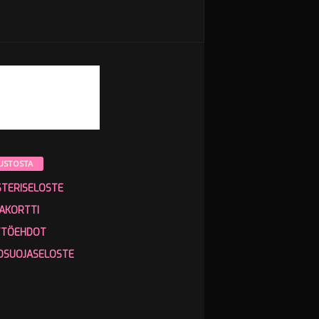
USTOSTA
STERISELOSTE
AKORTTI
TTÖEHDOT
OSUOJASELOSTE