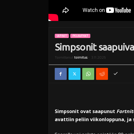
UUTISET
PELIUUTISET
Simpsonit saapuiva
Toimittanut
toimitus
-
3.11.2025
Simpsonit ovat saapunut
Fortnit
avattiin peliin viikonloppuna, ja