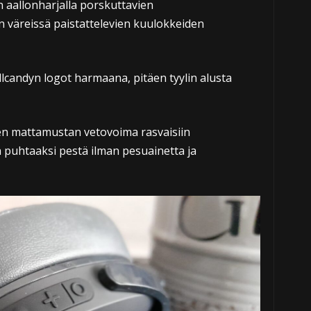
n aallonharjalla porskuttavien
 väreissä paistattelevien kuulokkeiden
llcandyn logot harmaana, pitäen tyylin alusta
en mattamustan vetovoima rasvaisiin
ä puhtaaksi pestä ilman pesuainetta ja