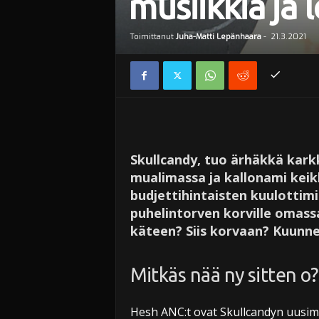
musiikkia ja 
Toimittanut
Juha-Matti Lepänhaara
-
21.3.2021
Skullcandy, tuo ärhäkkä kark
mualimassa ja kallonami keik
budjettihintaisten kuulottim
puhelintorven korville omass
käteen? Siis korvaan? Kuunne
Mitkäs nää ny sitten o?
Hesh ANC:t ovat Skullcandyn uusimp