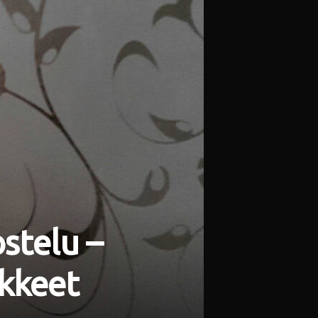
stelu –
kkeet