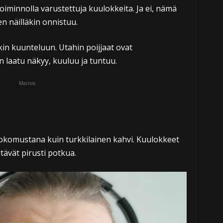
toiminnolla varustettuja kuulokkeita. Ja ei, nämä
en näilläkin onnistuu.
ikin kuunteluun. Utahin poijjaat ovat
 laatu näkyy, kuuluu ja tuntuu.
Mainos
kokomustana kuin turkkilainen kahvi. Kuulokkeet
ltävät pirusti potkua.