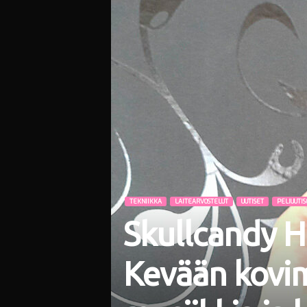
i
TEKNIIKKA
LAITEARVOSTELUT
UUTISET
PELIUUTIS
Skullcandy H
Kevään kovi