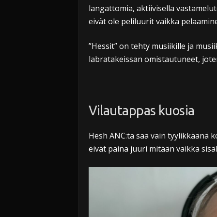
langattomia, aktiivisella vastamelu
eivät ole peliluurit vaikka pelaamin
”Hessit” on tehty musiikille ja musi
labratakeissan omistautuneet, joten
Vilautappas kuosia
Hesh ANC:ta saa vain tyylikkäänä 
eivät paina juuri mitään vaikka sisä