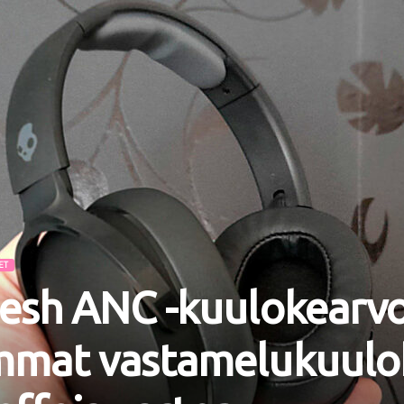
ET
esh ANC -kuulokearvo
mmat vastamelukuulo