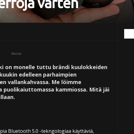
leffoja varten
Mainos
ki on monelle tuttu brändi kuulokkeiden
kuukin edelleen parhaimpien
ien vallankahvassa. Me löimme
a puolikaiuttomassa kammiossa. Mitä jäi
llaan.
ia Bluetooth 5.0 -tekngologiaa käyttäviä,