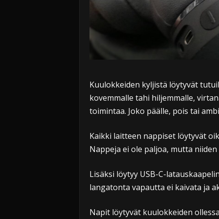
Kuulokkeiden kyljistä löytyvät tutui
kovemmalle tahi hiljemmalle, virta
toimintaa. Joko päälle, pois tai am
Kaikki laitteen nappiset löytyvät o
Nappeja ei ole paljoa, mutta niiden
Lisäksi löytyy USB-C-latauskaapeli
langatonta vapautta ei kaivata ja ak
Napit löytyvät kuulokkeiden ollessa