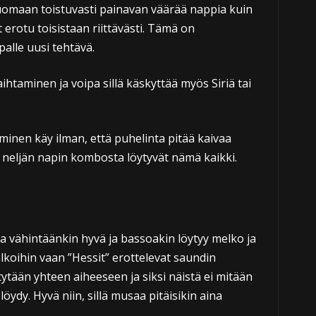
omaan toistuvasti painavan väärää nappia kuin
t erotu toisistaan riittävästi. Tämä on
alle uusi tehtävä.
ihtaminen ja voipa sillä käskyttää myös Siriä tai
minen käy ilman, että puhelinta pitää kaivaa
neljän napin kombosta löytyvät nämä kaikki.
 vähintäänkin hyvä ja bassoakin löytyy melko ja
jalkoihin vaan ”Hessit” erottelevat saundin
ytään yhteen aiheeseen ja siksi näistä ei mitään
löydy. Hyvä niin, sillä musaa pitäisikin aina