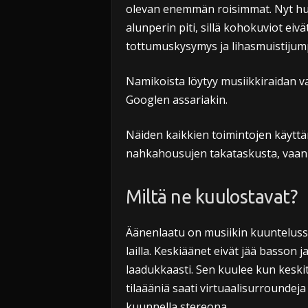
olevan enemmän roisimmat. Nyt hu
alunperin piti, sillä kohokuviot eivä
tottumuskysymys ja lihasmuistijump
Namikoista löytyy musiikkiraidan va
Googlen assariakin.
Näiden kaikkien toimintojen käyttä
nahkahousujen takataskusta, vaan 
Miltä ne kuulostavat?
Äänenlaatu on musiikin kuuntelussa
lailla. Keskiäänet eivät jää basson 
laadukkaasti. Sen kuulee kun keskit
tilaääniä saati virtuaalisurroundeja 
kuunnella stereona.