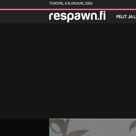
TORSTAI, 6 ELOKUUN, 2026
R
PELIT JA 
e
s
p
a
w
n
.
f