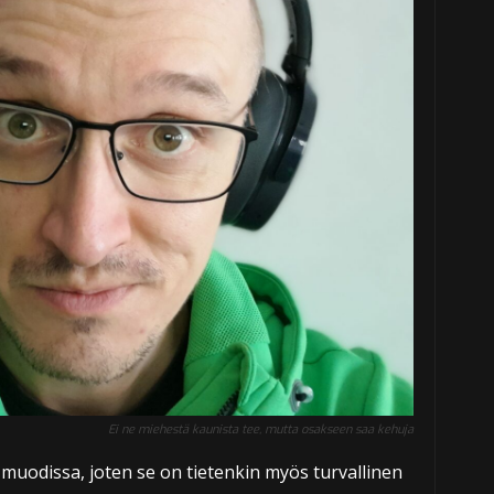
Ei ne miehestä kaunista tee, mutta osakseen saa kehuja
uodissa, joten se on tietenkin myös turvallinen