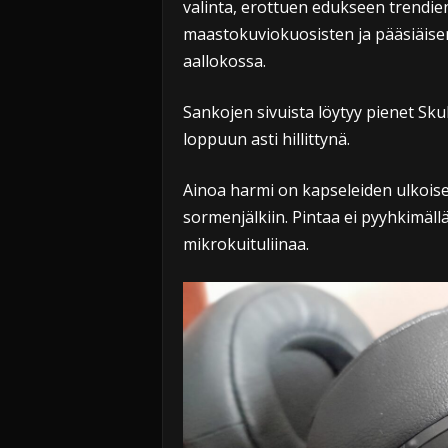
valinta, erottuen edukseen trendie
maastokuviokuosisten ja pääsiäisen
aallokossa.
Sankojen sivuista löytyy pienet Sku
loppuun asti hillittynä.
Ainoa harmi on kapseleiden ulkois
sormenjälkiin. Pintaa ei pyyhkimäll
mikrokuituliinaa.