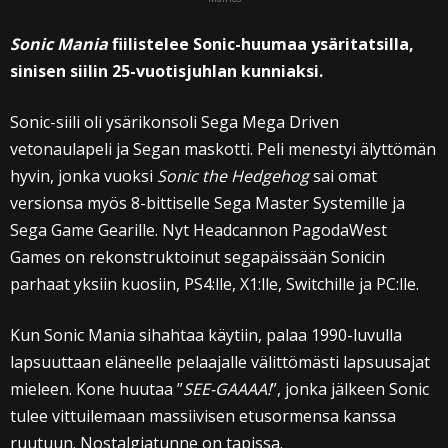
Sonic Mania
fiilistelee Sonic-huumaa ysäritatsilla,
sinisen siilin 25-vuotisjuhlan kunniaksi.
Sonic-siili oli ysärikonsoli Sega Mega Driven
vetonaulapeli ja Segan maskotti. Peli menestyi älyttömän
hyvin, jonka vuoksi
Sonic the Hedgehog
sai omat
versionsa myös 8-bittiselle Sega Master Systemille ja
Sega Game Gearille. Nyt Headcannon PagodaWest
Games on rekonstruktoinut segapäissään Sonicin
parhaat yksiin kuosiin, PS4:lle, X1:lle, Switchille ja PC:lle.
Kun Sonic Mania sihahtaa käytiin, palaa 1990-luvulla
lapsuuttaan eläneelle pelaajalle välittömästi lapsuusajat
mieleen. Kone huutaa ”
SEE-GAAAA!
”, jonka jälkeen Sonic
tulee vittuilemaan massiivisen etusormensa kanssa
ruutuun. Nostalgiatunne on tapissa.