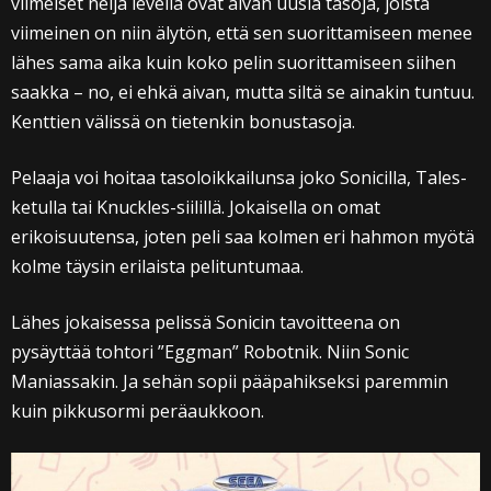
viimeiset neljä leveliä ovat aivan uusia tasoja, joista
viimeinen on niin älytön, että sen suorittamiseen menee
lähes sama aika kuin koko pelin suorittamiseen siihen
saakka – no, ei ehkä aivan, mutta siltä se ainakin tuntuu.
Kenttien välissä on tietenkin bonustasoja.
Pelaaja voi hoitaa tasoloikkailunsa joko Sonicilla, Tales-
ketulla tai Knuckles-siilillä. Jokaisella on omat
erikoisuutensa, joten peli saa kolmen eri hahmon myötä
kolme täysin erilaista pelituntumaa.
Lähes jokaisessa pelissä Sonicin tavoitteena on
pysäyttää tohtori ”Eggman” Robotnik. Niin Sonic
Maniassakin. Ja sehän sopii pääpahikseksi paremmin
kuin pikkusormi peräaukkoon.