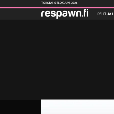
TORSTAI, 6 ELOKUUN, 2026
R
PELIT JA 
e
s
p
a
w
n
.
f