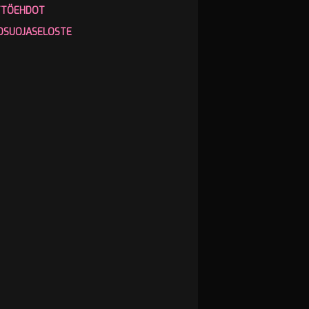
TTÖEHDOT
OSUOJASELOSTE