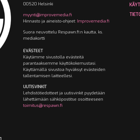
00520 Helsinki
KÄY
TIET
myynti@improvemedia.fi
Hinnasto ja aineisto-ohjeet:
Improvemedia.fi
Suora neuvottelu Respawn.fi:n kautta, ks.
mediakortti
EVÄSTEET
Käytämme sivustolla evästeitä
parantaaksemme käyttökokemustasi.
Käyttämällä sivustoa hyväksyt evästeiden
tallentamisen laitteellesi.
UUTISVINKIT
Lehdistötiedotteet ja uutisvinkit pyydetään
lähettämään sähköpostitse osoitteeseen
toimitus@respawn.fi