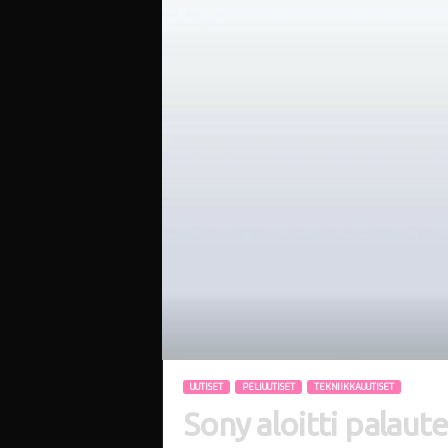
i
UUTISET
PELIUUTISET
TEKNIIKKAUUTISET
Sony aloitti palaut