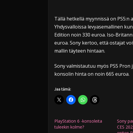
Tällä hetkellä myynnissä on PS5:n al
Yhdysvalloissa levyasemallinen kun
Edition noin 330 euroa. Iso-Britan
euroa. Sony kertoo, että ostajat vo
mallin täyteen hintaan.
Sony valmistautuu myös PS5 Pron
konsolin hinta on noin 665 euroa.
Jaa tämä:
PlayStation 6 -konsoleita
Sony pa
tuleekin kolme?
CES 202
eniten P