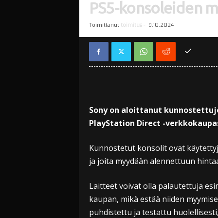
PS5-konsoleiden my
Toimittanut
toimitus
-
9.10.2024
Sony on aloittanut kunnostettuj
PlayStation Direct -verkkokaupa
Kunnostetut konsolit ovat käytettyjä 
ja joita myydään alennettuun hinta
Laitteet voivat olla palautettuja es
kaupan, mikä estää niiden myymisen
puhdistettu ja testattu huolellisesti