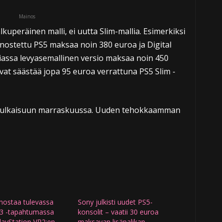
Mainos
kuperäinen malli, ei uutta Slim-mallia. Esimerkiksi
nostettu PS5 maksaa noin 380 euroa ja Digital
niassa levyasemallinen versio maksaa noin 450
ivat säästää jopa 95 euroa verrattuna PS5 Slim -
 julkaisuun marraskuussa. Uuden tehokkaamman
nostaa tulevassa
Sony julkisti uudet PS5-
3 -tapahtumassa
konsolit – vaatii 30 euroa
layStation VR2:en
maksavan lisäpalikan