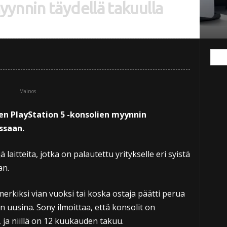
ynnin täydellä takuulla
Mainos
en PlayStation 5 -konsolien myynnin
ssaan.
laitteita, jotka on palautettu yritykselle eri syistä
an.
imerkiksi vian vuoksi tai koska ostaja päätti perua
 uusina. Sony ilmoittaa, että konsolit on
, ja niillä on 12 kuukauden takuu.