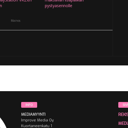
yn
pystyasennolle
Mainos
INFO
SIV
MEDIAMYYNTI
REKI
Improve Media Oy
MEDI
Kuortaneenkatu 1