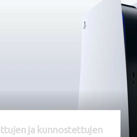
ettujen ja kunnostettujen