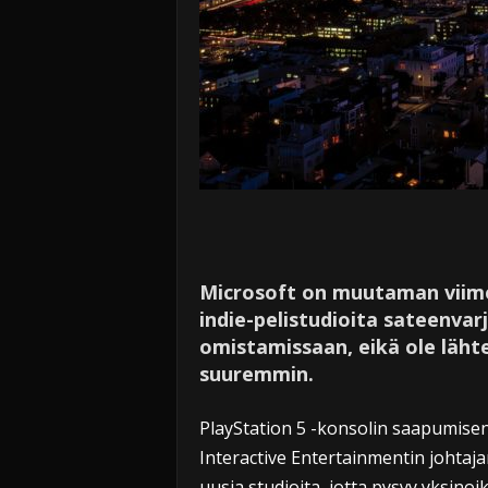
Microsoft on muutaman viim
indie-pelistudioita sateenvar
omistamissaan, eikä ole läh
suuremmin.
PlayStation 5 -konsolin saapumise
Interactive Entertainmentin johtaj
uusia studioita, jotta pysyy yksino