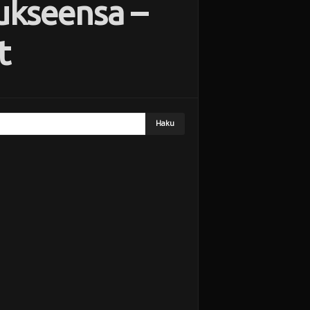
ukseensa –
t