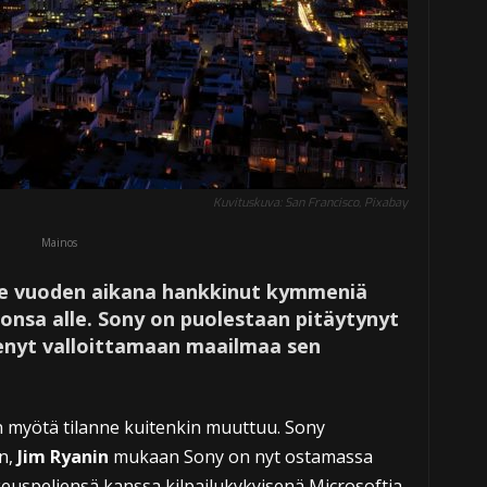
Kuvituskuva: San Francisco, Pixabay
Mainos
e vuoden aikana hankkinut kymmeniä
jonsa alle. Sony on puolestaan pitäytynyt
tenyt valloittamaan maailmaa sen
n myötä tilanne kuitenkin muuttuu. Sony
an,
Jim Ryanin
mukaan Sony on nyt ostamassa
ikeuspeliensä kanssa kilpailukykyisenä Microsoftia