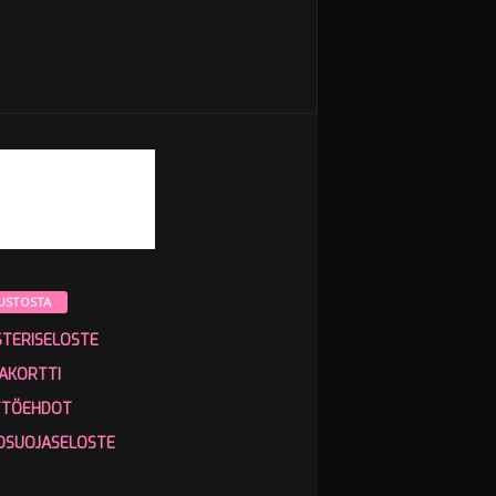
USTOSTA
STERISELOSTE
AKORTTI
TTÖEHDOT
OSUOJASELOSTE