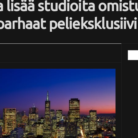
lisää studioita omist
arhaat pelieksklusiivi