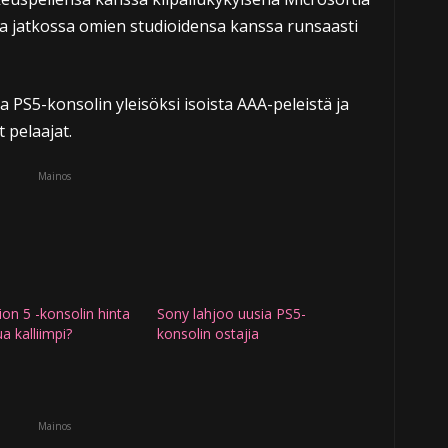
a jatkossa omien studioidensa kanssa runsaasti
PS5-konsolin yleisöksi isoista AAA-peleistä ja
 pelaajat.
Mainos
ion 5 -konsolin hinta
Sony lahjoo uusia PS5-
a kalliimpi?
konsolin ostajia
Mainos