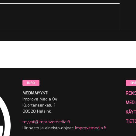
INFO
SIV
MEDIAMYYNTI
REKI
Improve Media Oy
MEDI
Kuortaneenkatu 1
00520 Helsinki
KÄY
TIET
myynti@improvemedia.fi
Hinnasto ja aineisto-ohjeet:
Improvemedia.fi