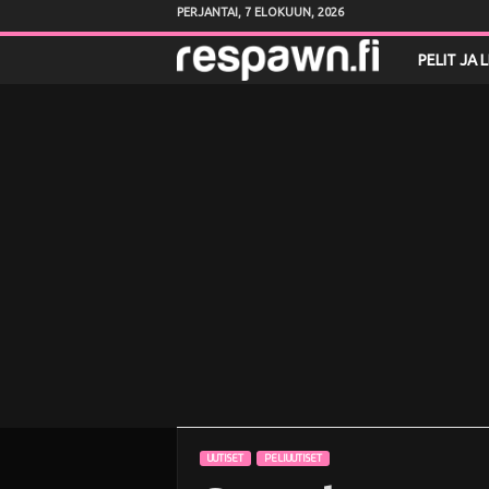
PERJANTAI, 7 ELOKUUN, 2026
R
PELIT JA 
e
s
p
a
w
n
.
f
UUTISET
PELIUUTISET