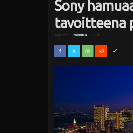
Sony hamuaa 
i
tavoitteena p
Toimittanut
toimitus
-
2.7.2019