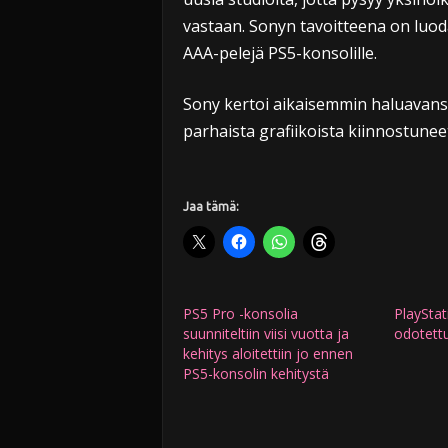
vastaan. Sonyn tavoitteena on luod
AAA-pelejä PS5-konsolille.
Sony kertoi aikaisemmin haluavansa 
parhaista grafiikoista kiinnostuneet
Jaa tämä:
PS5 Pro -konsolia
PlayStat
suunniteltiin viisi vuotta ja
odotettu
kehitys aloitettiin jo ennen
PS5-konsolin kehitystä