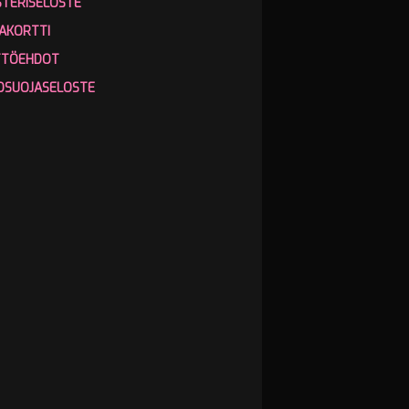
STERISELOSTE
AKORTTI
TTÖEHDOT
OSUOJASELOSTE