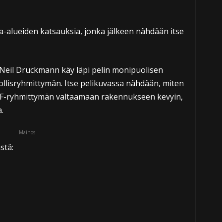
sa-alueiden katsauksia, jonka jälkeen nähdään itse
 Neil Druckmann käy läpi pelin monipuolisen
llisryhmittymän. Itse pelikuvassa nähdään, miten
 WLF-ryhmittymän valtaamaan rakennukseen kevyin,
.
Mainos
stä: