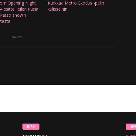
om Opening Night
Kurkkaa Metro Exodus -pelin
 esitteli eilen uusia
kulisseihin
 katso show’n
 tästä
Mainos
INFO
SIV