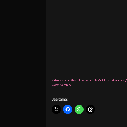
Katso State of Play – The Last of Us Part II (lähettäjä: Play
www.twitch.tv
Jaa tämä: