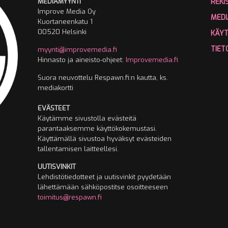
MEDIAMYYNTI
REKI
Improve Media Oy
MEDI
Kuortaneenkatu 1
00520 Helsinki
KÄY
TIET
myynti@improvemedia.fi
Hinnasto ja aineisto-ohjeet:
Improvemedia.fi
Suora neuvottelu Respawn.fi:n kautta, ks.
mediakortti
EVÄSTEET
Käytämme sivustolla evästeitä
parantaaksemme käyttökokemustasi.
Käyttämällä sivustoa hyväksyt evästeiden
tallentamisen laitteellesi.
UUTISVINKIT
Lehdistötiedotteet ja uutisvinkit pyydetään
lähettämään sähköpostitse osoitteeseen
toimitus@respawn.fi