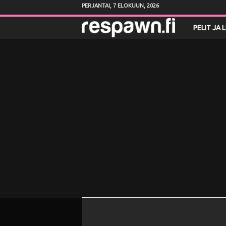
PERJANTAI, 7 ELOKUUN, 2026
R
PELIT JA 
e
s
p
a
w
n
.
f