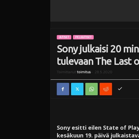
UUTISET
PELIUUTISET
Sony julkaisi 20 mi
tulevaan The Last of
Toimittanut
toimitus
-
28.5.2020
Sony esitti eilen State of Pla
kesäkuun 19. päivä julkaistav