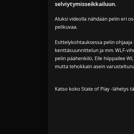
selviytymisseikkailuun.
Aluksi videolla nähdään pelin eri o
pelikuvaa.
Esittelykohtauksessa pelin ohjaaja
kenttäsuunnittelun ja mm. WLF-viho
pelin päähenkilö, Elle hiippailee
mutta tehokkain asein varusteltuna
Katso koko State of Play -lähetys tä