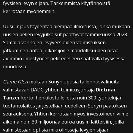
fyysisen levyn sijaan. Tarkemmista käytännöistä
kerrotaan myöhemmin.
Uusi linjaus täydentää aiempaa ilmoitusta, jonka mukaan
uusien pelien levyjulkaisut päättyvät tammikuussa 2028.
Samalla vanhojen levyversioiden valmistuksen
jatkuminen antaa julkaisijoille mahdollisuuden pitää
aiemmin ilmestyneet pelit edelleen saatavilla fyysisessä
muodossa.
Game Filen
mukaan Sonyn optisia tallennusvälineitä
valmistavan DADC-yhtiön toimitusjohtaja
Dietmar
Tanzer
kertoi henkilöstölle, että noin 300 työntekijän
tuotantolaitos järjestellään uudelleen Sonyn päätöksen
seurauksena. Yhtiön kerrotaan myös investoineen viime
aikoina noin 30 miljoonaa euroa uusiin laitteisiin, joilla
valmistetaan optisia mikrolinssejä levyjen sijaan.