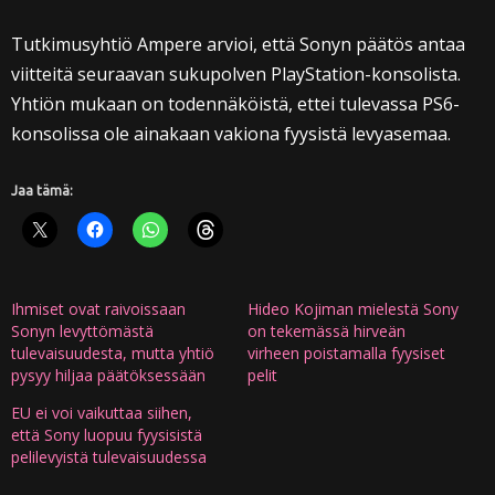
Tutkimusyhtiö Ampere arvioi, että Sonyn päätös antaa
viitteitä seuraavan sukupolven PlayStation-konsolista.
Yhtiön mukaan on todennäköistä, ettei tulevassa PS6-
konsolissa ole ainakaan vakiona fyysistä levyasemaa.
Jaa tämä:
Ihmiset ovat raivoissaan
Hideo Kojiman mielestä Sony
Sonyn levyttömästä
on tekemässä hirveän
tulevaisuudesta, mutta yhtiö
virheen poistamalla fyysiset
pysyy hiljaa päätöksessään
pelit
EU ei voi vaikuttaa siihen,
että Sony luopuu fyysisistä
pelilevyistä tulevaisuudessa