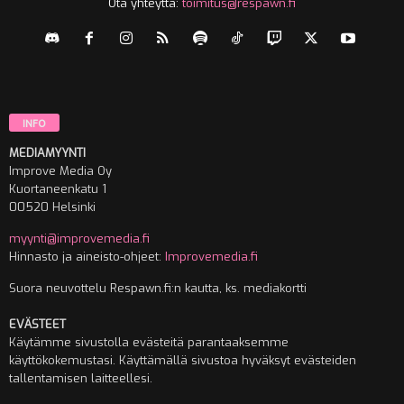
Ota yhteyttä:
toimitus@respawn.fi
INFO
MEDIAMYYNTI
Improve Media Oy
Kuortaneenkatu 1
00520 Helsinki
myynti@improvemedia.fi
Hinnasto ja aineisto-ohjeet:
Improvemedia.fi
Suora neuvottelu Respawn.fi:n kautta, ks. mediakortti
EVÄSTEET
Käytämme sivustolla evästeitä parantaaksemme
käyttökokemustasi. Käyttämällä sivustoa hyväksyt evästeiden
tallentamisen laitteellesi.