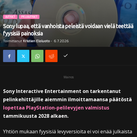
i
UUTISET
PELIUUTISET
Sony lupaa, että vanhoista peleistä voidaan vielä teettää
fyysisiä painoksia
Toimittanut
Kristian Eloluoto
-
6.7.2026
Mainos
Sony Interactive Entertainment on tarkentanut
pelinkehittäjille aiemmin ilmoittamaansa päätöstä
lopettaa PlayStation-pelilevyjen valmistus
tammikuusta 2028 alkaen.
Yhtiön mukaan fyysisiä levyversioita ei voi enää julkaista