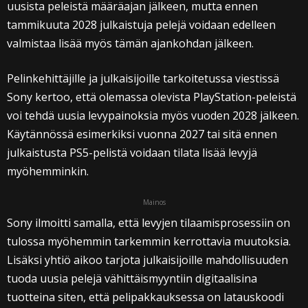
uusista peleistä määräajan jälkeen, mutta ennen
tammikuuta 2028 julkaistuja pelejä voidaan edelleen
valmistaa lisää myös tämän ajankohdan jälkeen.
Pelinkehittäjille ja julkaisijoille tarkoitetussa viestissä
Sony kertoo, että olemassa olevista PlayStation-peleistä
voi tehdä uusia levypainoksia myös vuoden 2028 jälkeen.
Käytännössä esimerkiksi vuonna 2027 tai sitä ennen
julkaistusta PS5-pelistä voidaan tilata lisää levyjä
myöhemminkin.
Mainos
Sony ilmoitti samalla, että levyjen tilaamisprosessiin on
tulossa myöhemmin tarkemmin kerrottavia muutoksia.
Lisäksi yhtiö aikoo tarjota julkaisijoille mahdollisuuden
tuoda uusia pelejä vähittäismyyntiin digitaalisina
tuotteina siten, että pelipakkauksessa on latauskoodi