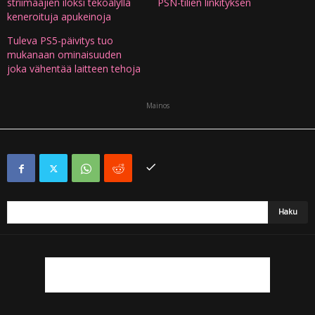
striimaajien iloksi tekoälyllä
PSN-tilien linkityksen
keneroituja apukeinoja
Tuleva PS5-päivitys tuo
mukanaan ominaisuuden
joka vähentää laitteen tehoja
Mainos