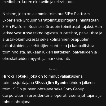
medioihin, kuten elokuviin ja televisioon.
Nishino, joka on aiemmin toiminut SIE:n Platform
Experience Groupin varatoimitusjohtajana, nimitetään
SIE:n Platform Business Groupin toimitusjohtajaksi. Hän
jatkaa vastuussa teknologiasta, tuotteista, palveluista ja
alustakokemuksesta sekä kolmannen osapuolen
julkaisijoiden ja kehittäjien suhteista ja kaupallisista
toiminnoista, mukaan lukien laitteiden, palveluiden ja
oheislaitteiden myynti ja markkinointi.
Mainos
Hiroki Totoki
, joka on toiminut väliaikaisena
toimitusjohtajana SIE:ssä
Jim Ryanin
lähdön jälkeen,
toimii SIE:n puheenjohtajana sekä Sony Group
Corporationin presidenttinä, operatiivisena johtajana ja
talousjohtajana.