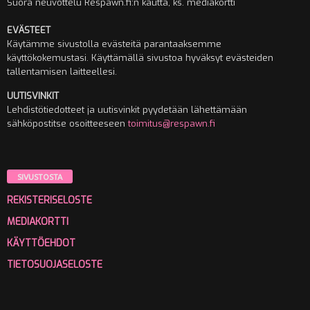
Suora neuvottelu Respawn.fi:n kautta, ks. mediakortti
EVÄSTEET
Käytämme sivustolla evästeitä parantaaksemme
käyttökokemustasi. Käyttämällä sivustoa hyväksyt evästeiden
tallentamisen laitteellesi.
UUTISVINKIT
Lehdistötiedotteet ja uutisvinkit pyydetään lähettämään
sähköpostitse osoitteeseen
toimitus@respawn.fi
SIVUSTOSTA
REKISTERISELOSTE
MEDIAKORTTI
KÄYTTÖEHDOT
TIETOSUOJASELOSTE