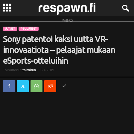
MAINOS
R
UUTISET
PELIUUTISET
e
Sony patentoi kaksi uutta VR-
innovaatiota – pelaajat mukaan
s
eSports-otteluihin
p
Toimittanut
toimitus
-
15.4.2019
a
w
n
.
f