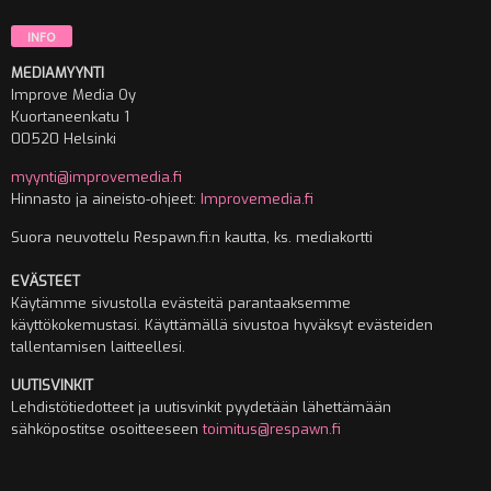
INFO
MEDIAMYYNTI
Improve Media Oy
Kuortaneenkatu 1
00520 Helsinki
myynti@improvemedia.fi
Hinnasto ja aineisto-ohjeet:
Improvemedia.fi
Suora neuvottelu Respawn.fi:n kautta, ks. mediakortti
EVÄSTEET
Käytämme sivustolla evästeitä parantaaksemme
käyttökokemustasi. Käyttämällä sivustoa hyväksyt evästeiden
tallentamisen laitteellesi.
UUTISVINKIT
Lehdistötiedotteet ja uutisvinkit pyydetään lähettämään
sähköpostitse osoitteeseen
toimitus@respawn.fi