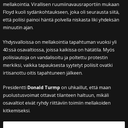
mellakointia. Virallisen ruumiinavausraportiin mukaan
Floyd kuoli sydänkohtaukseen, joka oli seurausta siitä,
että poliisi painoi häntä polvella niskasta liki yhdeksän
minuutin ajan.
Yhdysvalloissa on mellakointia tapahtuman vuoksi yli
40:ssä osavaltiossa, joissa kaikissa on hätätila. Myös
poliisiautoja on vandalisoitu ja poltettu protestin
merkiksi, vaikka tapauksesta syytetyt poliisit ovatki
irtisanottu oitis tapahtuneen jälkeen.
Presidentti
Donald Turmp
on uhkaillut, että maan
puolustusvoimat ottavat tilanteen haltuun, mikäli
osavaltiot eivät ryhdy riittäviin toimiin mellakoiden
kitkemiseksi.