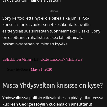
väkivaltaa tummaihoisia vastaan.
Mainos
Sony kertoo, että nyt ei ole oikea aika juhlia PS5-
konsolia, jonka vuoksi sen 4. kesäkuuta kaavailtu
esittelytilaisuus siirretään tuonnemmaksi. Lisäksi Sony
on osoittanut rahallista tuekea lahjoittamalla
rasisminvastaisen toiminnan hyväksi.
#BlackLivesMatter
(1/3)
pic.twitter.com/k4sIcUiPwP
— Sony (@Sony)
May 31, 2020
Mistä Yhdysvaltain kriisissä on kyse?
Yhdysvalloissa poliisin väkivaltaisessa pidätystilanteessa
kuolleen
George Floydin
kuolema on aiheuttanut