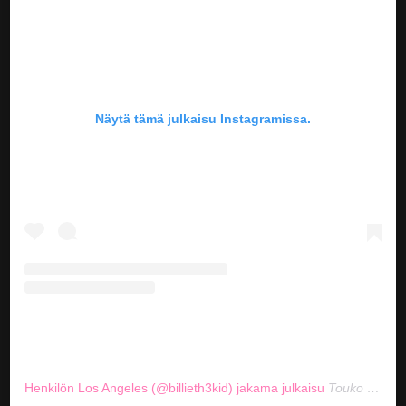
Näytä tämä julkaisu Instagramissa.
Henkilön Los Angeles (@billieth3kid) jakama julkaisu
Touko 31, 2020 kello 4.38 PDT