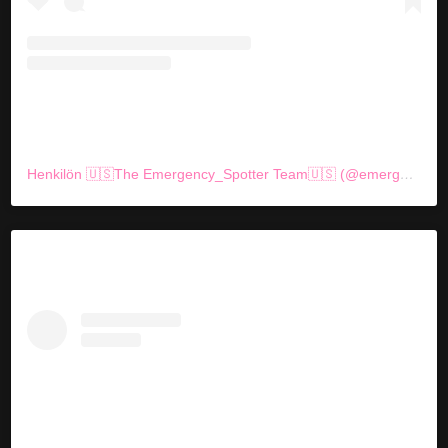
Henkilön 🇺🇸The Emergency_Spotter Team🇺🇸 (@emergency_spotter) jakama julkaisu