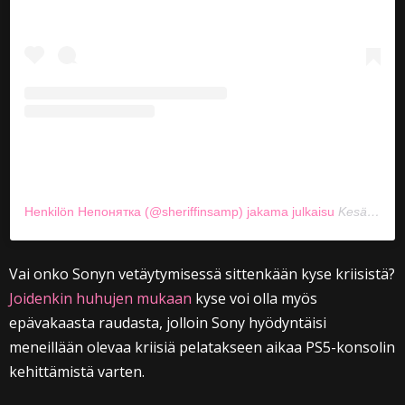
Henkilön Непонятка (@sheriffinsamp) jakama julkaisu
Kesä 1, 2020 kello 4.23 PDT
Vai onko Sonyn vetäytymisessä sittenkään kyse kriisistä?
Joidenkin huhujen mukaan
kyse voi olla myös
epävakaasta raudasta, jolloin Sony hyödyntäisi
meneillään olevaa kriisiä pelatakseen aikaa PS5-konsolin
kehittämistä varten.