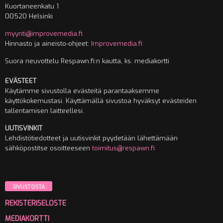
Kuortaneenkatu 1
00520 Helsinki
myynti@improvemedia.fi
Hinnasto ja aineisto-ohjeet:
Improvemedia.fi
Suora neuvottelu Respawn.fi:n kautta, ks. mediakortti
EVÄSTEET
Käytämme sivustolla evästeitä parantaaksemme
käyttökokemustasi. Käyttämällä sivustoa hyväksyt evästeiden
tallentamisen laitteellesi.
UUTISVINKIT
Lehdistötiedotteet ja uutisvinkit pyydetään lähettämään
sähköpostitse osoitteeseen
toimitus@respawn.fi
SIVUSTOSTA
REKISTERISELOSTE
MEDIAKORTTI