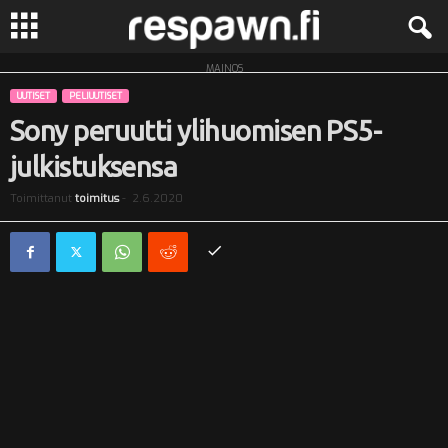
MAINOS
R
UUTISET
PELIUUTISET
e
Sony peruutti ylihuomisen PS5-
julkistuksensa
s
Toimittanut
toimitus
-
2.6.2020
p
a
w
n
.
f