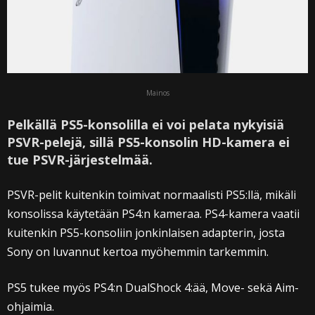
Mainos
Pelkällä PS5-konsolilla ei voi pelata nykyisiä
PSVR-pelejä, sillä PS5-konsolin HD-kamera ei
tue PSVR-järjestelmää.
PSVR-pelit kuitenkin toimivat normaalisti PS5:llä, mikäli
konsolissa käytetään PS4:n kameraa. PS4-kamera vaatii
kuitenkin PS5-konsoliin jonkinlaisen adapterin, josta
Sony on luvannut kertoa myöhemmin tarkemmin.
PS5 tukee myös PS4:n DualShock 4:ää, Move- sekä Aim-
ohjaimia.