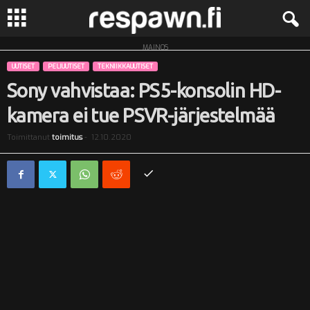
MAINOS
R
UUTISET
PELIUUTISET
TEKNIIKKAUUTISET
e
Sony vahvistaa: PS5-konsolin HD-
kamera ei tue PSVR-järjestelmää
s
Toimittanut
toimitus
-
12.10.2020
p
a
w
n
.
f