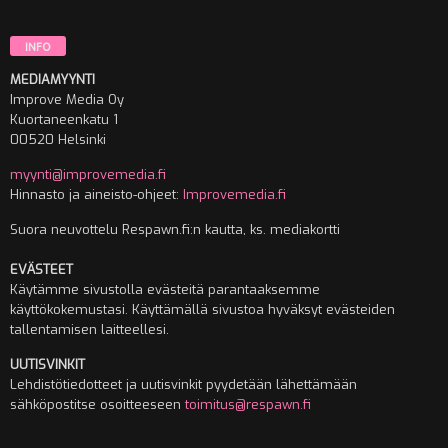
INFO
MEDIAMYYNTI
Improve Media Oy
Kuortaneenkatu 1
00520 Helsinki
myynti@improvemedia.fi
Hinnasto ja aineisto-ohjeet:
Improvemedia.fi
Suora neuvottelu Respawn.fi:n kautta, ks. mediakortti
EVÄSTEET
Käytämme sivustolla evästeitä parantaaksemme
käyttökokemustasi. Käyttämällä sivustoa hyväksyt evästeiden
tallentamisen laitteellesi.
UUTISVINKIT
Lehdistötiedotteet ja uutisvinkit pyydetään lähettämään
sähköpostitse osoitteeseen
toimitus@respawn.fi