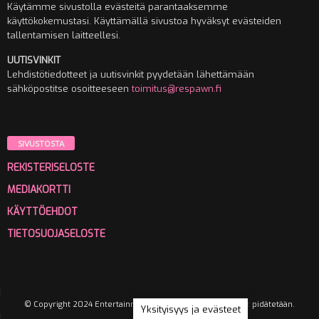
Käytämme sivustolla evästeitä parantaaksemme
käyttökokemustasi. Käyttämällä sivustoa hyväksyt evästeiden
tallentamisen laitteellesi.
UUTISVINKIT
Lehdistötiedotteet ja uutisvinkit pyydetään lähettämään
sähköpostitse osoitteeseen
toimitus@respawn.fi
SIVUSTOSTA
REKISTERISELOSTE
MEDIAKORTTI
KÄYTTÖEHDOT
TIETOSUOJASELOSTE
© Copyright 2024 Entertainment Media Oy. Kaikki oikeudet pidätetään.
Yksityisyys ja evästeet