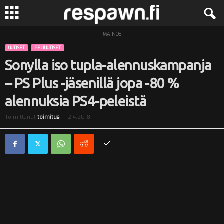
MAINOS
R
UUTISET
PELIUUTISET
e
Sonylla iso tupla-alennuskampanja
– PS Plus -jäsenillä jopa -80 %
s
alennuksia PS4-peleistä
p
Toimittanut
toimitus
-
12.4.2018
a
w
n
.
f