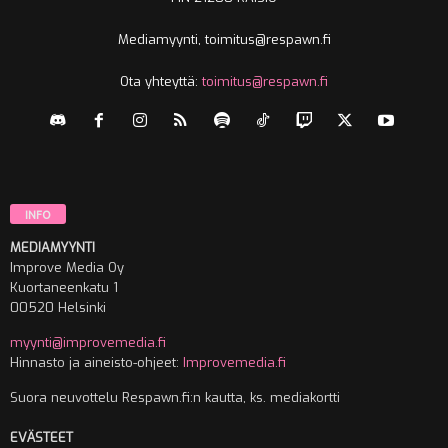
Mediamyynti, toimitus@respawn.fi
Ota yhteyttä:
toimitus@respawn.fi
INFO
MEDIAMYYNTI
Improve Media Oy
Kuortaneenkatu 1
00520 Helsinki
myynti@improvemedia.fi
Hinnasto ja aineisto-ohjeet:
Improvemedia.fi
Suora neuvottelu Respawn.fi:n kautta, ks. mediakortti
EVÄSTEET