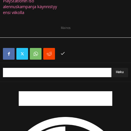
PlayStationin iso
alennuskampanja käynnistyy
ensi viikolla
Mainos