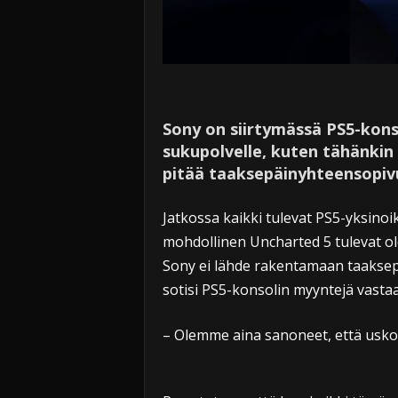
Sony on siirtymässä PS5-konso
sukupolvelle, kuten tähänkin 
pitää taaksepäinyhteensopiv
Jatkossa kaikki tulevat PS5-yksinoi
mohdollinen Uncharted 5 tulevat ol
Sony ei lähde rakentamaan taaksepäi
sotisi PS5-konsolin myyntejä vasta
– Olemme aina sanoneet, että usk