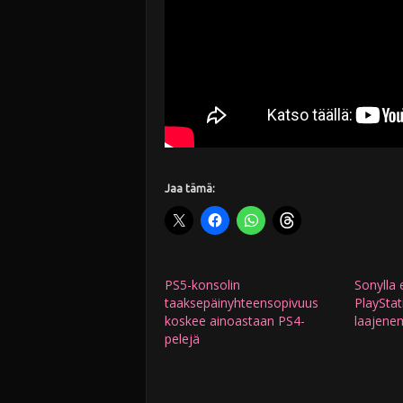
Jaa tämä:
PS5-konsolin
Sonylla e
taaksepäinyhteensopivuus
PlayStat
koskee ainoastaan PS4-
laajene
pelejä