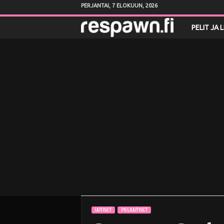
PERJANTAI, 7 ELOKUUN, 2026
R
PELIT JA 
e
s
p
a
w
n
.
f
UUTISET
PELIUUTISET