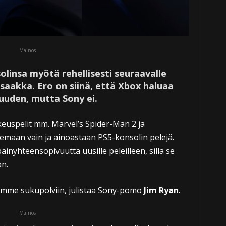
Mainos
linsa myötä rehellisesti seuraavalle
saakka. Ero on siinä, että Xbox haluaa
uuden, mutta Sony ei.
keuspelit mm. Marvel’s Spider-Man 2 ja
emaan vain ja ainoastaan PS5-konsolin pelejä.
nyhteensopivuutta uusille peleilleen, sillä se
an.
omme sukupolviin, julistaa Sony-pomo
Jim Ryan
.
Mainos