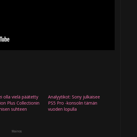
i olla vielä päätetty
Analyytikot: Sony julkaisee
ion Plus Collectionin
PS5 Pro -konsolin tämän
misen suhteen
vuoden lopulla
Mainos