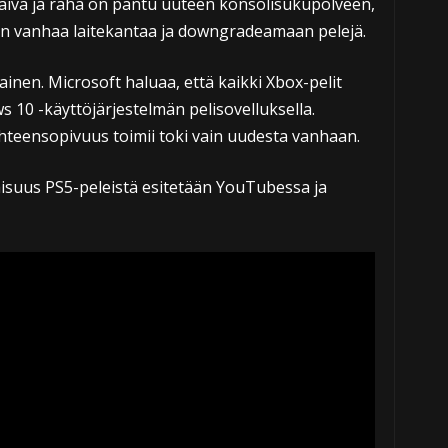
vaiva ja raha on pantu uuteen konsolisukupolveen,
n vanhaa laitekantaa ja downgradeamaan pelejä.
lainen. Microsoft haluaa, että kaikki Xbox-pelit
ws 10 -käyttöjärjestelmän pelisovelluksella.
ä. Yhteensopivuus toimii toki vain uudesta vanhaan.
aisuus PS5-peleistä esitetään YouTubessa ja