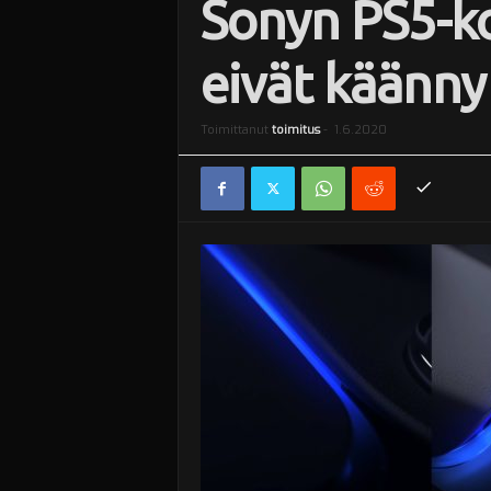
Sonyn PS5-ko
i
eivät käänny
Toimittanut
toimitus
-
1.6.2020