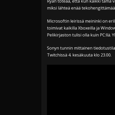
Ryan toteaa, että kun kaikki tämä 
miksi lähteä enää tekohengittämää
Microsoftin leirissä meininki on eri
toimivat kaikilla Xboxeilla ja Windo
Pelikirjaston tulisi olla kuin PC:ll
Sonyn tunnin mittainen tiedotustil
Twitchissä 4. kesäkuuta klo 23.00.