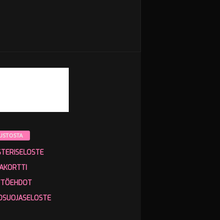
USTOSTA
STERISELOSTE
AKORTTI
TTÖEHDOT
OSUOJASELOSTE