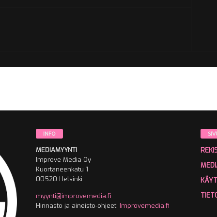
INFO
SIV
MEDIAMYYNTI
REKI
Improve Media Oy
MEDI
Kuortaneenkatu 1
00520 Helsinki
KÄY
TIET
myynti@improvemedia.fi
Hinnasto ja aineisto-ohjeet:
Improvemedia.fi