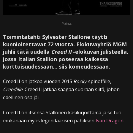
Mainos
Toimintatähti Sylvester Stallone täytti
kunnioitettavat 72 vuotta. Elokuvayhtiö MGM
juhlii tätä uudella
Creed II
-elokuvan julisteella,
jossa Italian Stallion poseeraa kaikessa
kurttuisuudessaan… siis komeudessaan.
Creed II on jatkoa vuoden 2015
Rocky
-spinoffille,
Creedille
. Creed II jatkaa saagaa suoraan siitä, johon
edellinen osa jäi.
Creed II on itsensä Stallonen käsikirjoittama ja se tuo
mukanaan myös legendaarisen pahiksen
Ivan Dragon
.