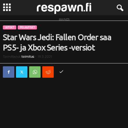
MAINOS
R
UUTISET
PELIUUTISET
e
Star Wars Jedi: Fallen Order saa
PS5- ja Xbox Series -versiot
s
Toimittanut
toimitus
-
19.3.2021
p
a
w
n
.
f