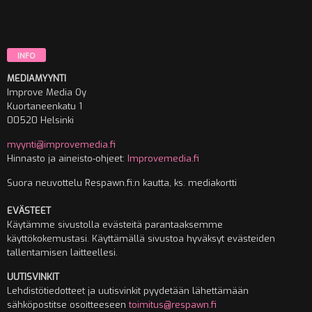
INFO
MEDIAMYYNTI
Improve Media Oy
Kuortaneenkatu 1
00520 Helsinki
myynti@improvemedia.fi
Hinnasto ja aineisto-ohjeet:
Improvemedia.fi
Suora neuvottelu Respawn.fi:n kautta, ks. mediakortti
EVÄSTEET
Käytämme sivustolla evästeitä parantaaksemme
käyttökokemustasi. Käyttämällä sivustoa hyväksyt evästeiden
tallentamisen laitteellesi.
UUTISVINKIT
Lehdistötiedotteet ja uutisvinkit pyydetään lähettämään
sähköpostitse osoitteeseen
toimitus@respawn.fi