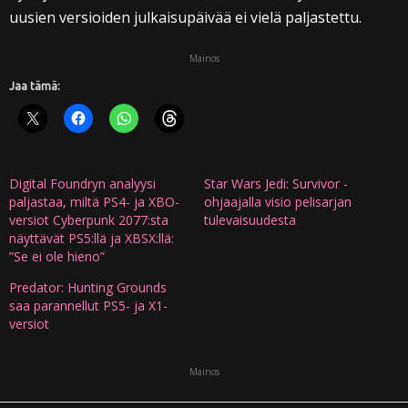
uusien versioiden julkaisupäivää ei vielä paljastettu.
Mainos
Jaa tämä:
Digital Foundryn analyysi
Star Wars Jedi: Survivor -
paljastaa, miltä PS4- ja XBO-
ohjaajalla visio pelisarjan
versiot Cyberpunk 2077:sta
tulevaisuudesta
näyttävät PS5:llä ja XBSX:llä:
”Se ei ole hieno”
Predator: Hunting Grounds
saa parannellut PS5- ja X1-
versiot
Mainos