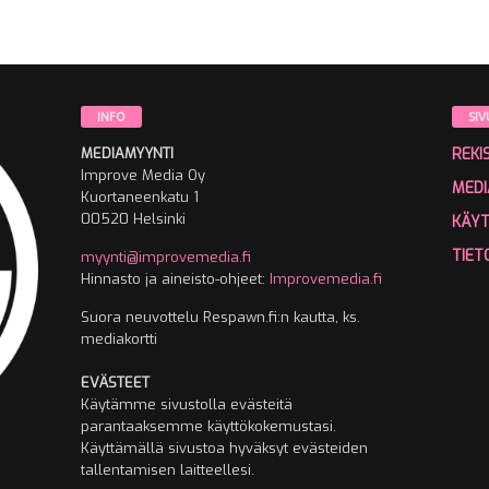
INFO
SIV
MEDIAMYYNTI
REKI
Improve Media Oy
MEDI
Kuortaneenkatu 1
00520 Helsinki
KÄY
TIET
myynti@improvemedia.fi
Hinnasto ja aineisto-ohjeet:
Improvemedia.fi
Suora neuvottelu Respawn.fi:n kautta, ks.
mediakortti
EVÄSTEET
Käytämme sivustolla evästeitä
parantaaksemme käyttökokemustasi.
Käyttämällä sivustoa hyväksyt evästeiden
tallentamisen laitteellesi.