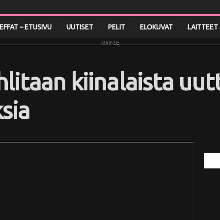
LEFFAT – ETUSIVU
UUTISET
PELIT
ELOKUVAT
LAITTEET 
MAINOS
litaan kiinalaista uut
sia