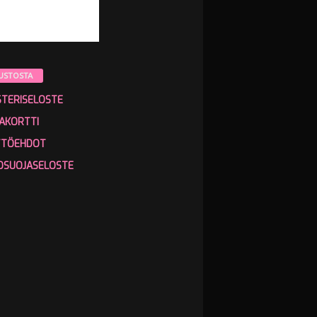
USTOSTA
STERISELOSTE
AKORTTI
TTÖEHDOT
OSUOJASELOSTE