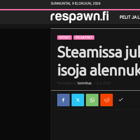
SUNNUNTAI, 9 ELOKUUN, 2026
R
PELIT JA 
e
UUTISET
PELIUUTISET
s
Steamissa juh
p
isoja alennuk
a
Toimittanut
toimitus
-
12.2.2021
w
n
.
f