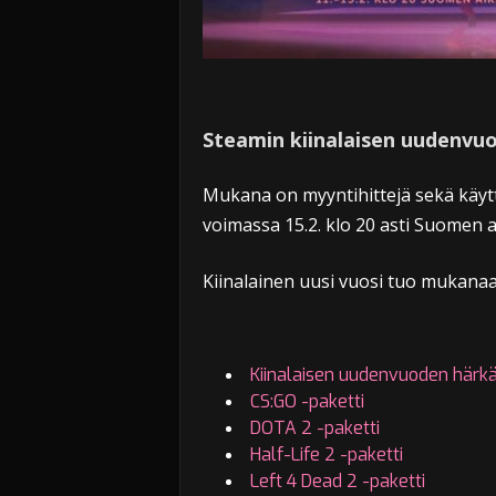
Steamin kiinalaisen uudenvuo
Mukana on myyntihittejä sekä käyttä
voimassa 15.2. klo 20 asti Suomen a
Kiinalainen uusi vuosi tuo mukanaa
Kiinalaisen uudenvuoden härkä
CS:GO -paketti
DOTA 2 -paketti
Half-Life 2 -paketti
Left 4 Dead 2 -paketti