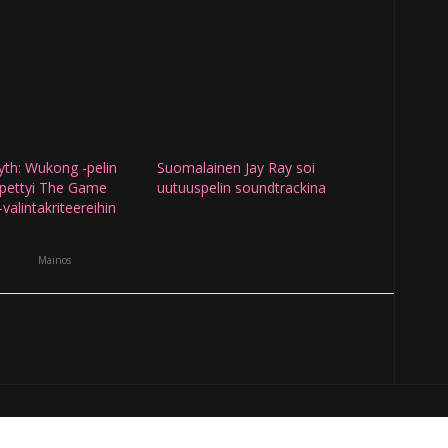
yth: Wukong -pelin
Suomalainen Jay Ray soi
 pettyi The Game
uutuuspelin soundtrackina
valintakriteereihin
Mainos