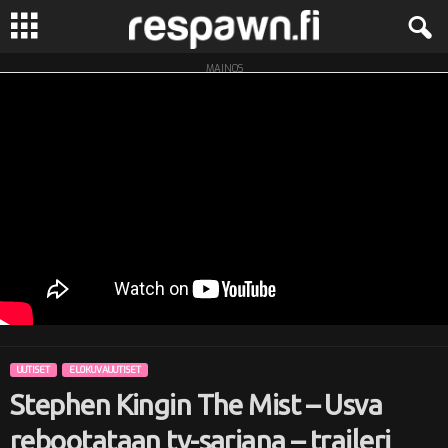
MAINOS
R
e
s
p
a
w
n
UUTISET
ELOKUVAUUTISET
.
Stephen Kingin The Mist – Usva
f
rebootataan tv-sarjana – traileri