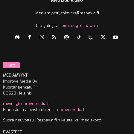
FIN-21200 RAISIO
Mediamyynti, toimitus@respawn.fi
Ota yhteyttä:
toimitus@respawn.fi
INFO
MEDIAMYYNTI
Improve Media Oy
Kuortaneenkatu 1
00520 Helsinki
myynti@improvemedia.fi
Hinnasto ja aineisto-ohjeet:
Improvemedia.fi
Suora neuvottelu Respawn.fi:n kautta, ks. mediakortti
EVÄSTEET