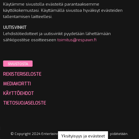
Käytämme sivustolla evästeitä parantaaksemme
käyttökokemustasi. Käyttämällä sivustoa hyväksyt evästeiden
tallentamisen laitteellesi.
UUTISVINKIT
Lehdistötiedotteet ja uutisvinkit pyydetään lähettämään
sähköpostitse osoitteeseen
toimitus@respawn.fi
SIVUSTOSTA
REKISTERISELOSTE
MEDIAKORTTI
KÄYTTÖEHDOT
TIETOSUOJASELOSTE
© Copyright 2024 Entertainment Media Oy. Kaikki oikeudet pidätetään.
Yksityisyys ja evästeet